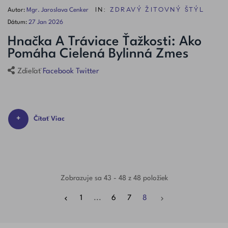
IN:
ZDRAVÝ ŽITOVNÝ ŠTÝL
Autor:
Mgr. Jaroslava Cenker
Dátum:
27
Jan
2026
Hnačka A Tráviace Ťažkosti: Ako
Pomáha Cielená Bylinná Zmes
Facebook
Twitter
Zdieľať
Čítať Viac
Zobrazuje sa 43 - 48 z 48 položiek
1
...
6
7
8

