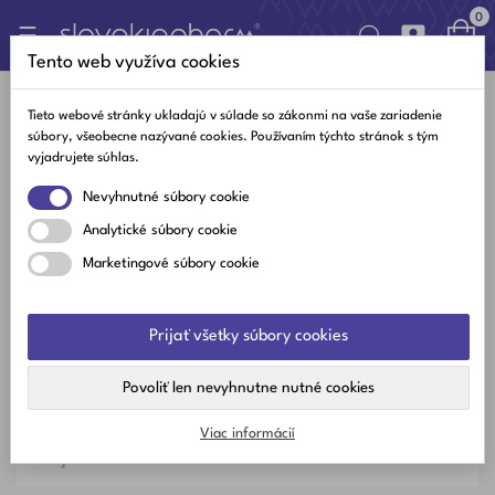
0

Toggle
☰
navigation
Tento web využíva cookies

Tieto webové stránky ukladajú v súlade so zákonmi na vaše zariadenie
súbory, všeobecne nazývané cookies. Používaním týchto stránok s tým
vyjadrujete súhlas.
Najlepšie články
Nevyhnutné súbory cookie
Najnovšie články
Analytické súbory cookie
Obľúbené články
Marketingové súbory cookie
Kategórie
Prijať všetky súbory cookies
Vitamíny a minerály
Povoliť len nevyhnutne nutné cookies
Zdravý žitovný štýl
Viac informácií
Zaujímavosti