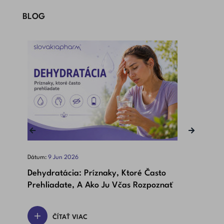
BLOG
‹
›
Dátum:
9
Jun
2026
Dát
Dehydratácia: Príznaky, Ktoré Často
Bet
Prehliadate, A Ako Ju Včas Rozpoznať
Dôl
ČÍTAŤ VIAC