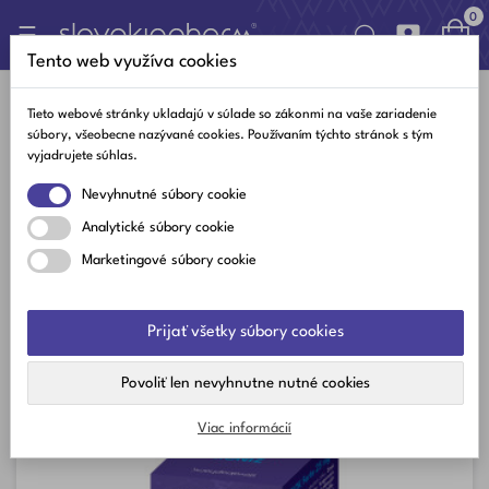
0

Toggle
☰
navigation
Tento web využíva cookies
Tieto webové stránky ukladajú v súlade so zákonmi na vaše zariadenie
ZINOK
súbory, všeobecne nazývané cookies. Používaním týchto stránok s tým
vyjadrujete súhlas.

Nevyhnutné súbory cookie
Dôležitosť
Analytické súbory cookie
Filtrovať
Marketingové súbory cookie
Zobrazuje sa 1-1 z 1 položiek
Prijať všetky súbory cookies
Na sklade
Povoliť len nevyhnutne nutné cookies
Viac informácií