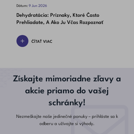
‹
›
Dátum:
9
Jun
2026
Dát
Dehydratácia: Príznaky, Ktoré Často
Bet
Prehliadate, A Ako Ju Včas Rozpoznať
Dôl
ČÍTAŤ VIAC
Získajte mimoriadne zľavy a
akcie priamo do vašej
schránky!
Nezmeškajte naše jedinečné ponuky – prihláste sa k
odberu a užívajte si výhody.