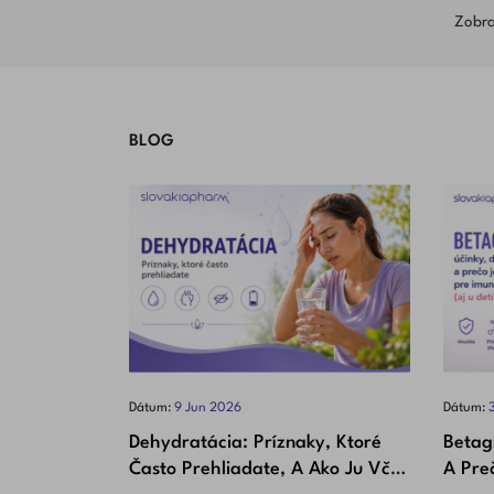
Zobraz
BLOG
Dátum:
9
Jun
2026
Dátum:
Dehydratácia: Príznaky, Ktoré
Betag
Často Prehliadate, A Ako Ju Včas
A Preč