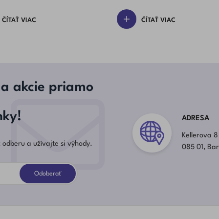
Detí)
Ide O Problém
ČÍTAŤ VIAC
ČÍTAŤ VIAC
 a akcie priamo
nky!
ADRESA
Kellerova 8
 odberu a užívajte si výhody.
085 01, Ba
Odoberať