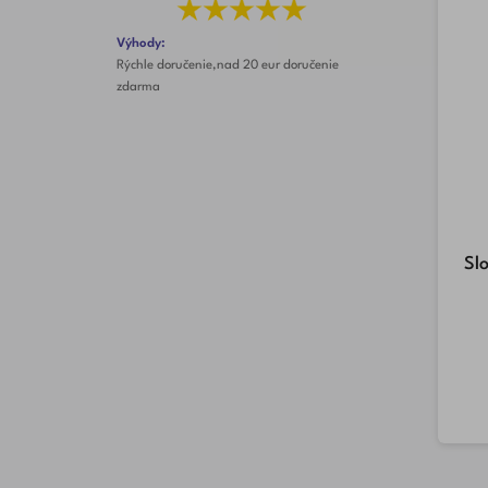
Výhody:
Rýchle doručenie,nad 20 eur doručenie
zdarma
Sl