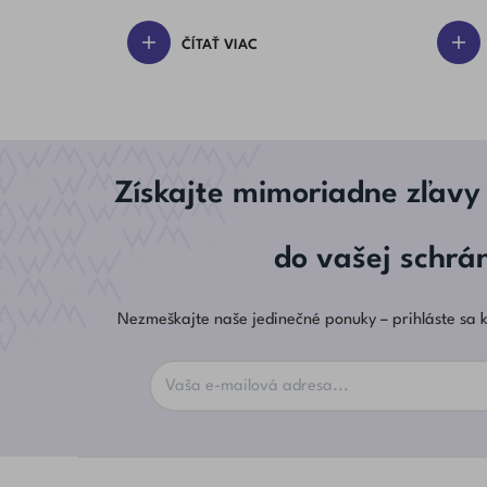
Rozpoznať
(aj U 
ČÍTAŤ VIAC
Získajte mimoriadne zľavy
do vašej schrá
Nezmeškajte naše jedinečné ponuky – prihláste sa k