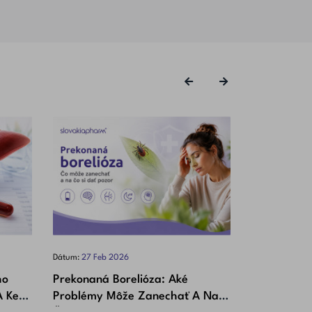
‹
›
Dátum:
27
Feb
2026
Dátum:
10
Feb
2
ho
Prekonaná Borelióza: Aké
Zaľahnuté U
A Kedy
Problémy Môže Zanechať A Na
Pomáha A A