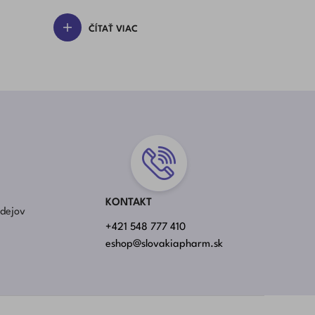
Čo Si Dať Pozor
ČÍTAŤ VIAC
ČÍTAŤ
KONTAKT
rdejov
+421 548 777 410
eshop@slovakiapharm.sk