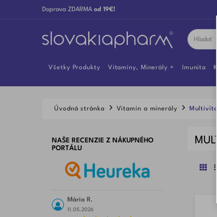
Doprava ZDARMA
od 19€!
Všetky Produkty
Vitamíny, Minerály
Imunita
K
Úvodná stránka
Vitamín a minerály
Multivit
MUL
NAŠE RECENZIE Z NÁKUPNÉHO
PORTÁLU
Mária R.
11.05.2026