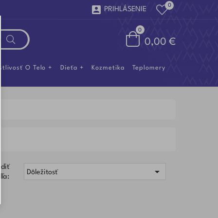
0

PRIHLÁSENIE
0
0,00 €
stlivosť O Telo
Dieťa
Kozmetika
Teplomery
diť

Dôležitosť
ľa: