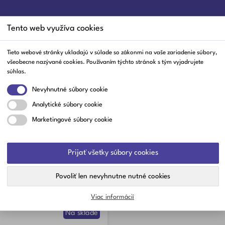
Tento web využíva cookies
Tieto webové stránky ukladajú v súlade so zákonmi na vaše zariadenie súbory,
všeobecne nazývané cookies. Používaním týchto stránok s tým vyjadrujete
ĺby A Svaly
Trávenie
Srdce A Cievy
Nos A Hrdlo
Čaje
Staro
súhlas.
Nevyhnutné súbory cookie
Analytické súbory cookie
amíny
Marketingové súbory cookie
TIVITAMÍNY
Prijať všetky súbory cookies
Zora
Nachádza sa tu 1 produkt.
Povoliť len nevyhnutne nutné cookies
pod
Viac informácií
Na sklade