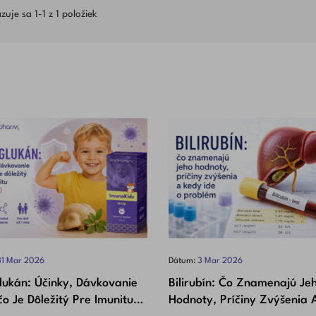
uje sa 1-1 z 1 položiek
31
Mar
2026
Dátum:
3
Mar
2026
lukán: Účinky, Dávkovanie
Bilirubín: Čo Znamenajú Je
o Je Dôležitý Pre Imunitu
Hodnoty, Príčiny Zvýšenia 