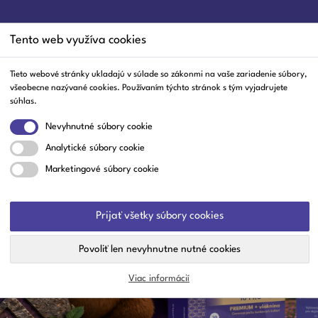
Tento web využíva cookies
Tieto webové stránky ukladajú v súlade so zákonmi na vaše zariadenie súbory,
všeobecne nazývané cookies. Používaním týchto stránok s tým vyjadrujete
ĺby A Svaly
Trávenie
Srdce A Cievy
Nos A Hrdlo
Čaje
Staro
súhlas.
Nevyhnutné súbory cookie
Analytické súbory cookie
Marketingové súbory cookie
Prijať všetky súbory cookies
Povoliť len nevyhnutne nutné cookies
Viac informácií