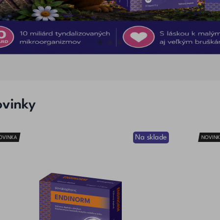
vinky
Na sklade
OVINKA
NOVIN