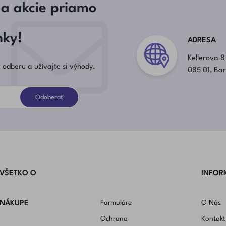
 a akcie priamo
nky!
ADRESA
Kellerova 8
 odberu a užívajte si výhody.
085 01, Ba
Odoberať
VŠETKO O
INFOR
Formuláre
O Nás
NÁKUPE
Ochrana
Kontakt