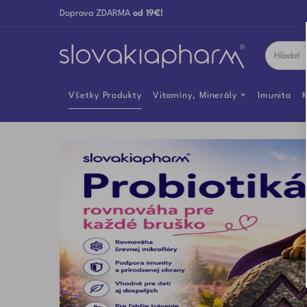
Doprava ZDARMA
od 19€!
Všetky Produkty
Vitamíny, Minerály
Imunita
K