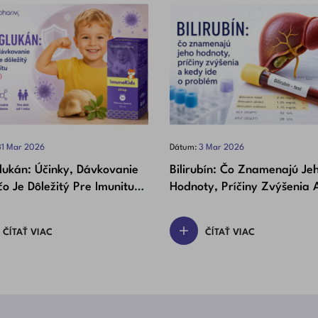
31
Mar
2026
Dátum:
3
Mar
2026
lukán: Účinky, Dávkovanie
Bilirubín: Čo Znamenajú Je
o Je Dôležitý Pre Imunitu
Hodnoty, Príčiny Zvýšenia 
Detí)
Ide O Problém
ČÍTAŤ VIAC
ČÍTAŤ VIAC