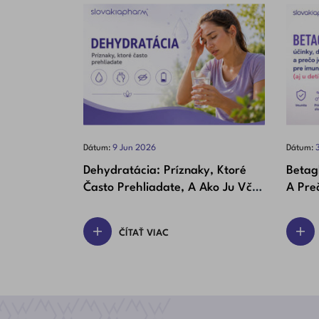
Dátum:
9
Jun
2026
Dátum:
Dehydratácia: Príznaky, Ktoré
Betag
Často Prehliadate, A Ako Ju Včas
A Preč
Rozpoznať
(aj U 
ČÍTAŤ VIAC