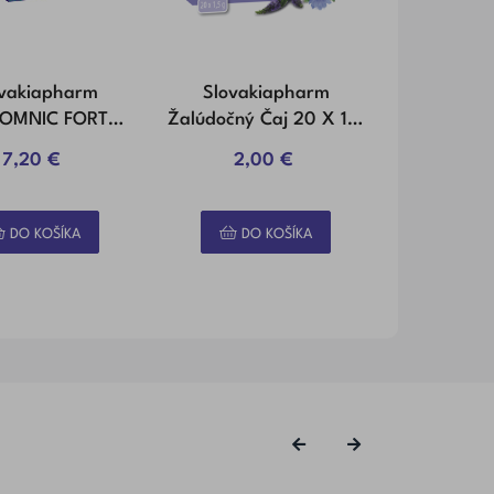
ovakiapharm
Slovakiapharm
Slovak
OMNIC FORTE
Žalúdočný Čaj 20 X 1,5
DIGITÁLN
psuly 50 Ks
G
1
7,20 €
2,00 €
3,
DO KOŠÍKA
DO KOŠÍKA
DO
‹
›