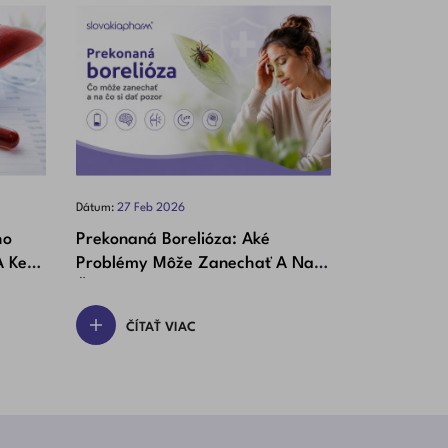
Dátum:
27
Feb
2026
Dátum:
10
Feb
2
ho
Prekonaná Borelióza: Aké
Zaľahnuté U
A Kedy
Problémy Môže Zanechať A Na
Pomáha A A
Čo Si Dať Pozor
ČÍTAŤ VIAC
ČÍTAŤ