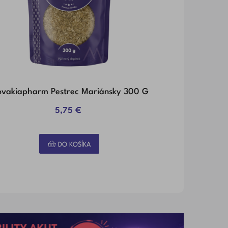
ovakiapharm Pestrec Mariánsky 300 G
5,75 €
Na sklade
Na sklade
DO KOŠÍKA