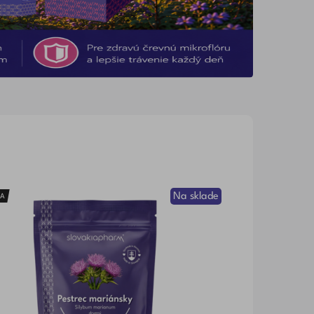
Na sklade
KA