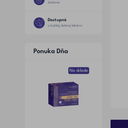
zloženie
Dostupné
v každej dobrej lekárni
Ponuka Dňa
Na sklade