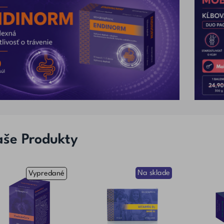
harm 10 PRO -
Slovakiapharm
S
UM + Vláknina
CARBOPHARM Kapsuly 20
CarboP
uly 10 Ks
Ks
,00 €
4,45 €
O KOŠÍKA
DO KOŠÍKA
še Produkty
Na sklade
Vypredané
YPREDANÉ