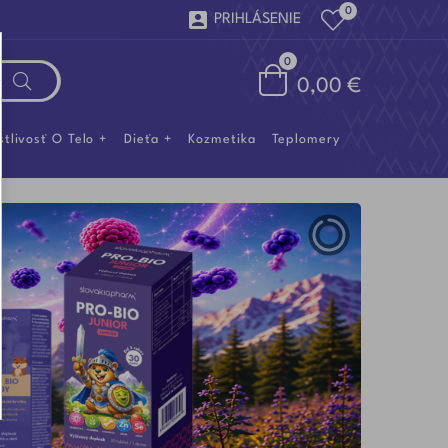
0

PRIHLÁSENIE
0
0,00 €
stlivosť O Telo
Dieťa
Kozmetika
Teplomery