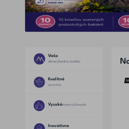
Vaša
No
dôveryhodná značka
Kvalitné
N
suroviny
Vysoká
miera účinnosti
Inovatívne