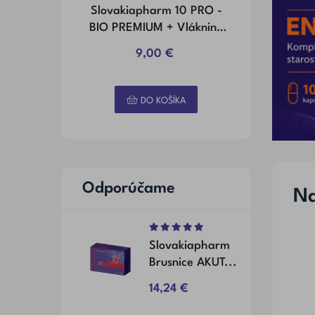
Slovakiapharm 10 PRO -
Slovakiap
BIO PREMIUM + Vláknina
BIO PREMI
Kapsuly 30 Ks
Kaps
9,00 €
4
DO KOŠÍKA
D
Odporúčame
Na
V
Slovakiapharm
Brusnice AKUT...
Cena
14,24 €