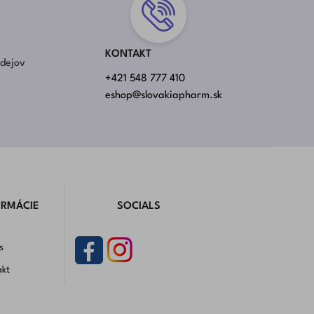
KONTAKT
rdejov
+421 548 777 410
eshop@slovakiapharm.sk
ORMÁCIE
SOCIALS
s
akt