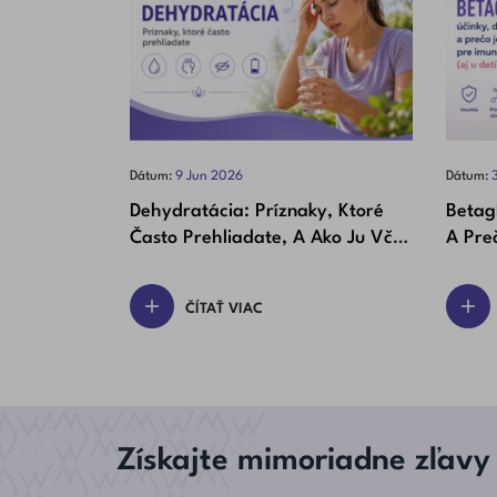
Dátum:
9
Jun
2026
Dátum:
Dehydratácia: Príznaky, Ktoré
Betag
Často Prehliadate, A Ako Ju Včas
A Preč
Rozpoznať
(aj U 
ČÍTAŤ VIAC
Získajte mimoriadne zľavy