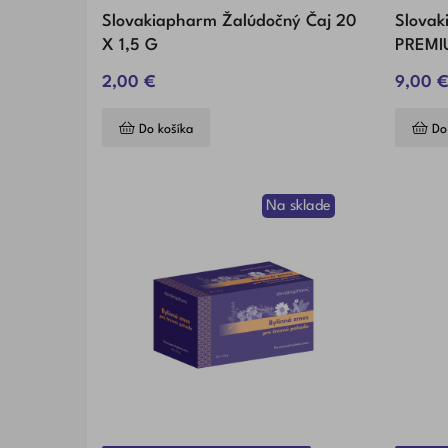
Slovakiapharm Žalúdočný Čaj 20
Slovak
X 1,5 G
PREMIU
Ks
2,00 €
9,00 
Do košíka
Do
Na sklade