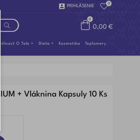
0

PRIHLÁSENIE
0
0,00 €
stlivosť O Telo
Dieťa
Kozmetika
Teplomery
IUM + Vláknina Kapsuly 10 Ks