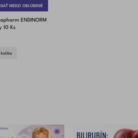
IDAŤ MEDZI OBĽÚBENÉ
kiapharm ENDINORM
y 10 Ks
 košíka