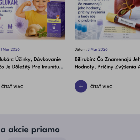
31
Mar
2026
Dátum:
3
Mar
2026
lukán: Účinky, Dávkovanie
Bilirubín: Čo Znamenajú Je
o Je Dôležitý Pre Imunitu
Hodnoty, Príčiny Zvýšenia 
Detí)
Ide O Problém
ČÍTAŤ VIAC
ČÍTAŤ VIAC
 a akcie priamo