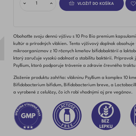
VLOŽIŤ DO KOŠÍKA
Obohaťte svoju dennú výživu s 10 Pro Bio premium kapsulami
kultúr a prírodných vlákien. Tento výživový doplnok obsahuje
mikroorganizmov z 10 rôznych kmeňov bifidobaktérií a laktoba
ktorý zaručuje vysokú odolnosť a stabilitu baktérií. Prípravo
Psyllium, ktorá podporuje trávenie a zdravie črevného traktu
Zloženie produktu zahŕňa: vlákninu Psyllium a komplex 10 k
Bifidobacterium bifidum, Bifidobacterium breve, a Lactobacil
a vyrobené z celulózy, čo ich robí vhodnými aj pre vegánov.