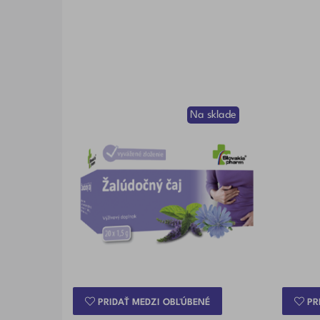
Na sklade
PRIDAŤ MEDZI OBĽÚBENÉ
PR