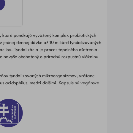
, ktoré ponúkajú vyvážený komplex probiotických
 v jednej dennej dávke až 10 miliárd tyndalizovaných
cilov. Tyndalizácia je proces tepelného ošetrenia,
k je navyše obohatený o prírodnú rozpustnú vlákninu
.
meňov tyndalizovaných mikroorganizmov, vrátane
lus acidophilus, medzi ďalšími. Kapsule sú vegánske