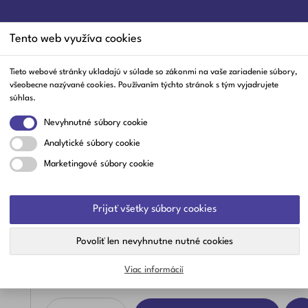
Tento web využíva cookies
Tieto webové stránky ukladajú v súlade so zákonmi na vaše zariadenie súbory,
všeobecne nazývané cookies. Používaním týchto stránok s tým vyjadrujete
ĺby A Svaly
Trávenie
Srdce A Cievy
Nos A Hrdlo
Čaje
Staro
súhlas.
Nevyhnutné súbory cookie
Analytické súbory cookie
RO - BIO PREMIUM + vláknina kapsuly 10 ks
Marketingové súbory cookie
Slovakiapharm 10 PRO - BIO PREM
Prijať všetky súbory cookies
Kategorie:
Imunita
Povoliť len nevyhnutne nutné cookies
Viac informácií
4,00 €
S DPH