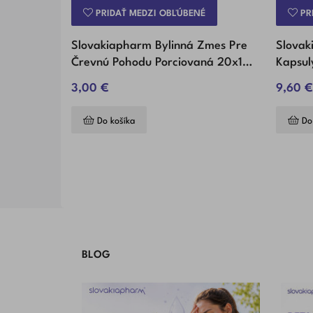
PRIDAŤ MEDZI OBĽÚBENÉ
PR
Slovakiapharm Bylinná Zmes Pre
Slova
Črevnú Pohodu Porciovaná 20x1,5
Kapsul
G (30 G)
3,00 €
9,60 €
Do košíka
Do
BLOG