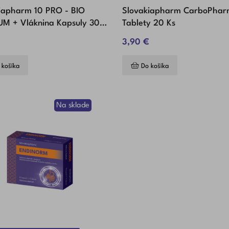
iapharm 10 PRO - BIO
Slovakiapharm CarboPhar
M + Vláknina Kapsuly 30
Tablety 20 Ks
€
3,90 €
 košíka
Do košíka
Na sklade