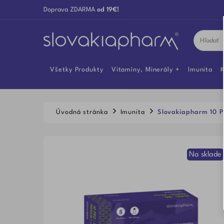
Doprava ZDARMA
od 19€!
Všetky Produkty
Vitamíny, Minerály
Imunita
K
Úvodná stránka
Imunita
Slovakiapharm 10 P
Na sklade