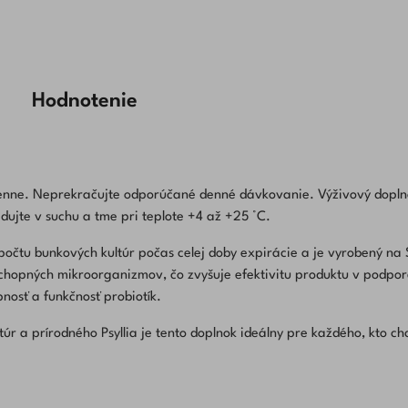
Hodnotenie
enne. Neprekračujte odporúčané denné dávkovanie. Výživový dopln
adujte v suchu a tme pri teplote +4 až +25 °C.
očtu bunkových kultúr počas celej doby expirácie a je vyrobený na 
chopných mikroorganizmov, čo zvyšuje efektivitu produktu v podpo
pnosť a funkčnosť probiotík.
r a prírodného Psyllia je tento doplnok ideálny pre každého, kto ch