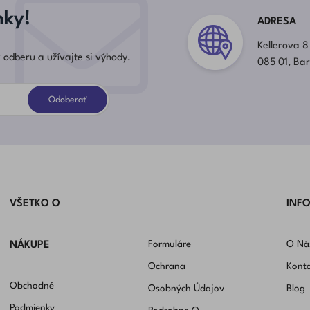
nky!
ADRESA
Kellerova 8
 odberu a užívajte si výhody.
085 01, Ba
Odoberať
VŠETKO O
INF
Formuláre
O Ná
NÁKUPE
Ochrana
Kont
Obchodné
Osobných Údajov
Blog
Podmienky