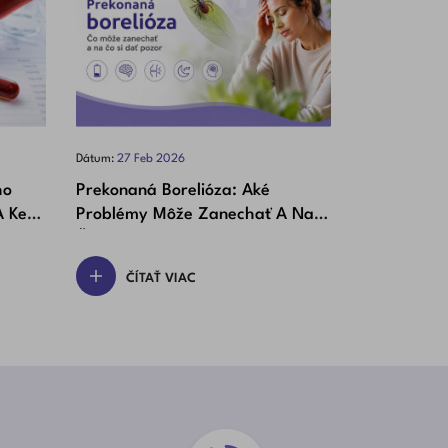
Dátum:
27
Feb
2026
Dátum:
10
Feb
2
ho
Prekonaná Borelióza: Aké
Zaľahnuté U
A Kedy
Problémy Môže Zanechať A Na
Pomáha A A
Čo Si Dať Pozor
ČÍTAŤ VIAC
ČÍTAŤ