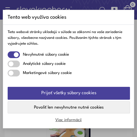
0

Toggle
☰
navigation
Tento web využíva cookies
Tieto webové stránky ukladajú v súlade so zákonmi na vaše zariadenie
súbory, všeobecne nazývané cookies. Používaním týchto stránok s tým
Slovakiapharm Náplasť Na Kurie Oká
vyjadrujete súhlas.
(s Kyselinou Salicylovou 1x6 Ks)
Nevyhnutné súbory cookie
Na sklade
Analytické súbory cookie
Marketingové súbory cookie
Prijať všetky súbory cookies
Povoliť len nevyhnutne nutné cookies
Viac informácií