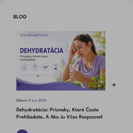
BLOG
‹
›
Dátum:
9
Jun
2026
Dát
Dehydratácia: Príznaky, Ktoré Často
Bet
Prehliadate, A Ako Ju Včas Rozpoznať
Dôl