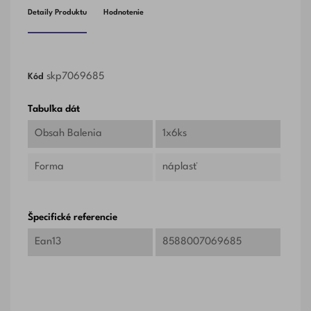
Detaily Produktu
Hodnotenie
skp7069685
Kód
Tabuľka dát
Obsah Balenia
1x6ks
Forma
náplasť
Špecifické referencie
Ean13
8588007069685