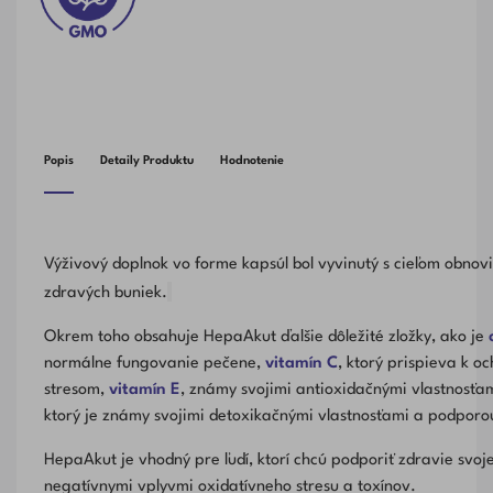
Popis
Detaily Produktu
Hodnotenie
Výživový doplnok vo forme kapsúl bol vyvinutý s cieľom obnov
zdravých buniek.
Okrem toho obsahuje HepaAkut ďalšie dôležité zložky, ako je
normálne fungovanie pečene,
vitamín C
, ktorý prispieva k 
stresom,
vitamín E
, známy svojimi antioxidačnými vlastnosťa
ktorý je známy svojimi detoxikačnými vlastnosťami a podporo
HepaAkut je vhodný pre ľudí, ktorí chcú podporiť zdravie svoj
negatívnymi vplyvmi oxidatívneho stresu a toxínov.