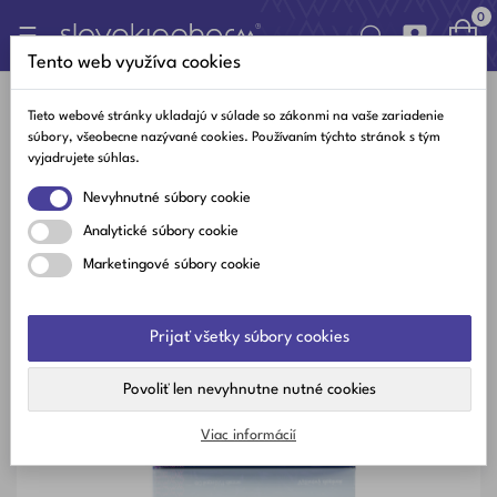
0

Toggle
☰
navigation
Tento web využíva cookies
Tieto webové stránky ukladajú v súlade so zákonmi na vaše zariadenie
súbory, všeobecne nazývané cookies. Používaním týchto stránok s tým
Slovakiapharm HepaAKUT Forte
vyjadrujete súhlas.
Kapsuly 60 Ks
Nevyhnutné súbory cookie
Na sklade
Analytické súbory cookie
Marketingové súbory cookie
Prijať všetky súbory cookies
Povoliť len nevyhnutne nutné cookies
Viac informácií