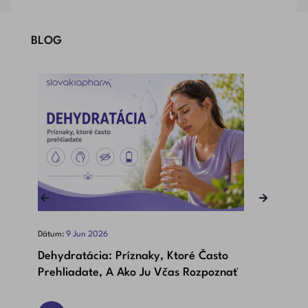
BLOG
‹
›
Dátum:
9
Jun
2026
Dát
Dehydratácia: Príznaky, Ktoré Často
Bet
Prehliadate, A Ako Ju Včas Rozpoznať
Dôl