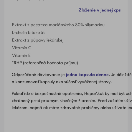
Zloženie v jednej cps
Extrakt z pestreca mariánskeho 80% silymarínu
L-cholín bitartrát
Extrakt z púpavy lekárskej
Vitamín C
Vitamín E
*RHP (referenčná hodnota príjmu)
Odporúčané dávkovanie je
jedna kapsula denne
. Je dôleži
a konzumovať kapsuly ako súčasť vyváženej stravy.
Pokiaľ ide o bezpečnostné opatrenia, HepaAkut by mal byť u
chránený pred priamym slnečným žiarením. Pred začatím užív
lekárom, najmä ak máte zdravotné problémy alebo užívate iné