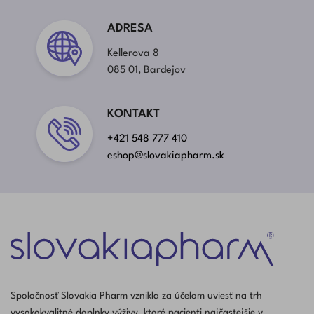
ADRESA
Kellerova 8
085 01, Bardejov
KONTAKT
+421 548 777 410
eshop@slovakiapharm.sk
Spoločnosť Slovakia Pharm vznikla za účelom uviesť na trh
vysokokvalitné doplnky výživy, ktoré pacienti najčastejšie v