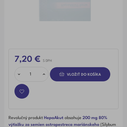
7,20 €
S DPH
VLOŽIŤ DO KOŠÍKA
Revolučný produkt
HepaAkut
obsahuje
200 mg 80%
výťažku zo semien ostropestreca mariánskeho
(Silybum