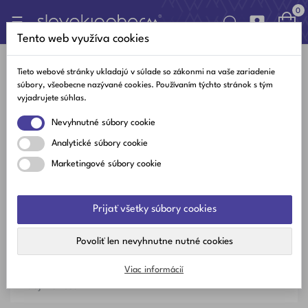
0

Toggle
☰
navigation
Tento web využíva cookies

Tieto webové stránky ukladajú v súlade so zákonmi na vaše zariadenie
súbory, všeobecne nazývané cookies. Používaním týchto stránok s tým
vyjadrujete súhlas.
Najlepšie články
Nevyhnutné súbory cookie
Najnovšie články
Analytické súbory cookie
Obľúbené články
Marketingové súbory cookie
Kategórie
Prijať všetky súbory cookies
Vitamíny a minerály
Povoliť len nevyhnutne nutné cookies
Zdravý žitovný štýl
Viac informácií
Zaujímavosti