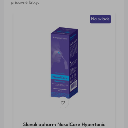
prídavné látky.
de
Na sklade
Slovakiapharm NasalCare Hypertonic