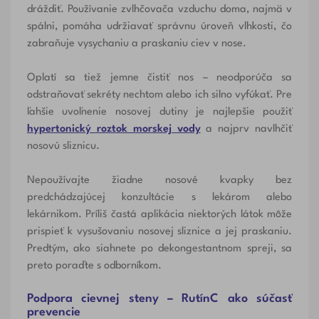
dráždiť. Používanie zvlhčovača vzduchu doma, najmä v
spálni, pomáha udržiavať správnu úroveň vlhkosti, čo
zabraňuje vysychaniu a praskaniu ciev v nose.
Oplatí sa tiež jemne čistiť nos – neodporúča sa
odstraňovať sekréty nechtom alebo ich silno vyfúkať. Pre
ľahšie uvoľnenie nosovej dutiny je najlepšie použiť
hypertonický roztok morskej vody
a najprv navlhčiť
nosovú sliznicu.
Nepoužívajte žiadne nosové kvapky bez
predchádzajúcej konzultácie s lekárom alebo
lekárnikom. Príliš častá aplikácia niektorých látok môže
prispieť k vysušovaniu nosovej sliznice a jej praskaniu.
Predtým, ako siahnete po dekongestantnom spreji, sa
preto poraďte s odborníkom.
Podpora cievnej steny – RutínC ako súčasť
prevencie