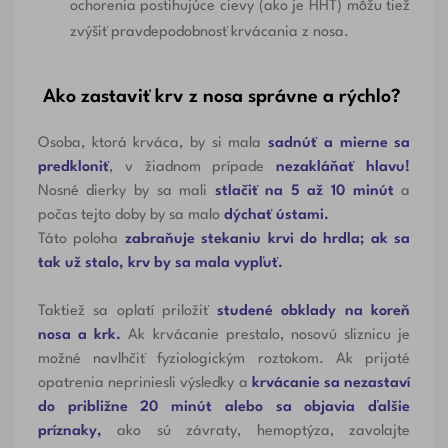
ochorenia postihujúce cievy (ako je HHT) môžu tiež
zvýšiť pravdepodobnosť krvácania z nosa.
Ako zastaviť krv z nosa správne a rýchlo?
Osoba, ktorá krváca, by si mala
sadnúť a mierne sa
predkloniť
, v žiadnom prípade
nezakláňať hlavu!
Nosné dierky by sa mali
stlačiť na 5 až 10 minút
a
počas tejto doby by sa malo
dýchať ústami.
Táto poloha
zabraňuje stekaniu krvi do hrdla; ak sa
tak už stalo, krv by sa mala vypľuť.
Taktiež sa oplatí priložiť
studené obklady na koreň
nosa a krk.
Ak krvácanie prestalo, nosovú sliznicu je
možné navlhčiť fyziologickým roztokom. Ak prijaté
opatrenia nepriniesli výsledky a
krvácanie sa nezastaví
do približne 20 minút alebo sa objavia ďalšie
príznaky,
ako sú závraty, hemoptýza, zavolajte