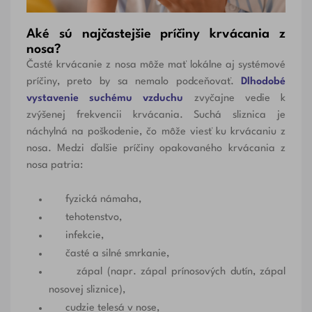
Aké sú najčastejšie príčiny krvácania z
nosa?
Časté krvácanie z nosa môže mať lokálne aj systémové
príčiny, preto by sa nemalo podceňovať.
Dlhodobé
vystavenie suchému vzduchu
zvyčajne vedie k
zvýšenej frekvencii krvácania. Suchá sliznica je
náchylná na poškodenie, čo môže viesť ku krvácaniu z
nosa. Medzi ďalšie príčiny opakovaného krvácania z
nosa patria:
fyzická námaha,
tehotenstvo,
infekcie,
časté a silné smrkanie,
zápal (napr. zápal prínosových dutín, zápal
nosovej sliznice),
cudzie telesá v nose,