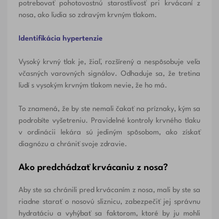
potrebovať pohotovostnú starostlivosť pri krvácaní z
nosa, ako ľudia so zdravým krvným tlakom.
Identifikácia hypertenzie
Vysoký krvný tlak je, žiaľ, rozšírený a nespôsobuje veľa
včasných varovných signálov. Odhaduje sa, že tretina
ľudí s vysokým krvným tlakom nevie, že ho má.
To znamená, že by ste nemali čakať na príznaky, kým sa
podrobíte vyšetreniu. Pravidelné kontroly krvného tlaku
v ordinácii lekára sú jediným spôsobom, ako získať
diagnózu a chrániť svoje zdravie.
Ako predchádzať krvácaniu z nosa?
Aby ste sa chránili pred krvácaním z nosa, mali by ste sa
riadne starať o nosovú sliznicu, zabezpečiť jej správnu
hydratáciu a vyhýbať sa faktorom, ktoré by ju mohli