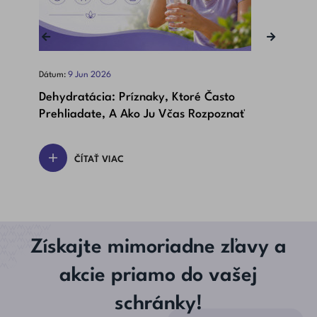
‹
›
Dátum:
9
Jun
2026
Dát
Dehydratácia: Príznaky, Ktoré Často
Bet
Prehliadate, A Ako Ju Včas Rozpoznať
Dôl
ČÍTAŤ VIAC
Získajte mimoriadne zľavy a
akcie priamo do vašej
schránky!