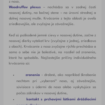
z nosa.
Woodruffov plexus
– nachádza sa v zadnej časti
nosovej dutiny, na bočnej stene – na úrovni strednej a
dolnej nosovej mušle. Krvácanie z tejto oblasti je oveľa
zriedkavejšie, ale zvyčajne je závažnejšie.
Keď sú poškodené jemné cievy v nosovej dutine, začne z
nosovej dierky vytekať krv (zvyčajne z jednej, zriedkavo
z oboch). Krvácanie z nosa zvyčajne rýchlo prechádza a
samo o sebe nie je bolestivé, na rozdiel od zranenia,
ktoré ho spôsobilo. Najčastejšie príčiny individuálneho
krvácania sú:
zranenia
- drobné, ako napríklad škrabanie
nechtom pri „vyberaní“ nosa, aj závažnejšie,
súvisiace s údermi do nosa alebo vyskytujúce sa
počas zákrokov v nosovej dutine,
kontakt s prchavými látkami dráždiacimi