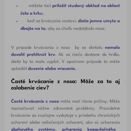
môžete tiež
priložiť studený obklad na oblasť
čela a krku
,
keď sa krvácanie zastaví,
dieťa jemne umyte a
dbajte na to
, aby sa chvíľu nedotýkalo nosa.
V prípade krvácania z nosa by sa dieťaťu
nemalo
dovoliť prehltnúť krv
. Ak sa niečo dostane do hrdla,
dieťa by to malo vypľuť. V opačnom prípade to môže
spôsobiť
dusenie alebo vracanie.
Časté krvácanie z nosa: Môže za to aj
oslabenie ciev?
Časté krvácanie z nosa
môže mať rôzne príčiny. Môže
naznačovať vážne zdravotné problémy. Pravidelné
krvácanie sa zvyčajne vyskytuje v priebehu chronických
ochorení alebo neliečených ochorení, ako sú ochorenia
obehového systému
,
ochorenia koagulačného