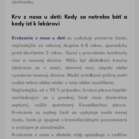
záchranku.
Krv z nosa u detí: Kedy sa netreba báť a
kedy ísť k lekárovi
Krvácanie z nosa u detí
sa vyskytuje pomerne často,
najčastejšie vo vekovej skupine 6-8 rokov, sporadicky
pred dovŕšením 2 rokov. Súvisí s prerušením kontinuity
ciev a nosovej sliznice. Môžu byť dôsledkom traumy
(špáranie sa v nose!, zlomený nos), zápalu alebo
vysušenia nosovej sliznice. Medzi zriedkavé príčiny patrí
cudzie teleso alebo nádor v nose alebo nosohltane.
Najčastejšie, až v 90 % prípadov, krváca plexus kapilár
nachádzajúci sa v prednej časti nosa (konkrétne
septum), vyššie spomínaný Kiesselbachov plexus.
Krvácanie zo zadnej časti sa vyskytuje oveľa menej
často, často je spojené s kraniofaciálnymi poraneniami
a zvyčajne je závažnejšie.
Krvácanie z nosa u dieťaťa vždy spôsobuje u rodičov