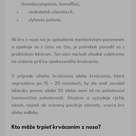
(trombocytopénia, hemofília),
nedostatok vitamínu K,
zlyhanie pečene.
Ak krv z nosa nie je spôsobená mechanickým poranením
a opakuje sa z času na čas, je potrebné poradiť sa s
praktickým lekárom. Ten vám nariadi vhodné vyšetrenia
na zistenie príčiny opakovaného krvácania.
V prípade silného krvácania alebo krvácania, ktoré
neprestáva po 15 – 20 minútach, by ste mali zavolať
lekársku pomoc alebo 112 alebo sami ísť na pohotovosť
(nemocničnú pohotovosť). Situácia si vyžaduje rýchly
zásah, najmä ak zranený pociťuje závraty, vracia krv
alebo mdloby.
Kto môže trpieť krvácaním z nosa?