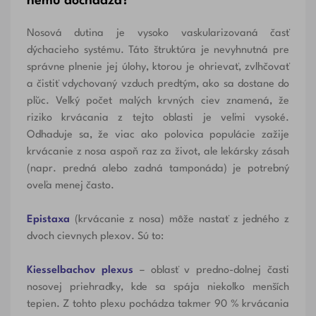
nemu dochádza?
Nosová dutina je vysoko vaskularizovaná časť
dýchacieho systému. Táto štruktúra je nevyhnutná pre
správne plnenie jej úlohy, ktorou je ohrievať, zvlhčovať
a čistiť vdychovaný vzduch predtým, ako sa dostane do
pľúc. Veľký počet malých krvných ciev znamená, že
riziko krvácania z tejto oblasti je veľmi vysoké.
Odhaduje sa, že viac ako polovica populácie zažije
krvácanie z nosa aspoň raz za život, ale lekársky zásah
(napr. predná alebo zadná tamponáda) je potrebný
oveľa menej často.
Epistaxa
(krvácanie z nosa) môže nastať z jedného z
dvoch cievnych plexov. Sú to:
Kiesselbachov plexus
– oblasť v predno-dolnej časti
nosovej priehradky, kde sa spája niekoľko menších
tepien. Z tohto plexu pochádza takmer 90 % krvácania