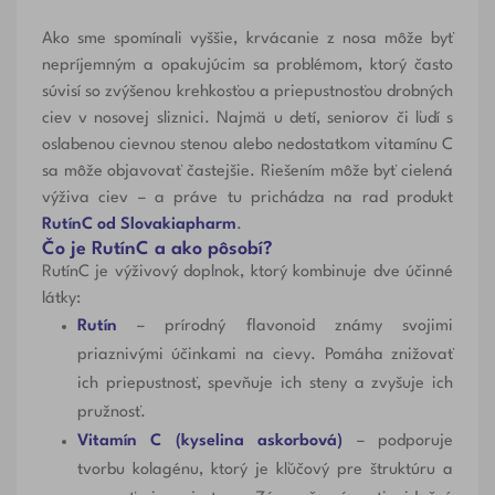
Ako sme spomínali vyššie, krvácanie z nosa môže byť
nepríjemným a opakujúcim sa problémom, ktorý často
súvisí so zvýšenou krehkosťou a priepustnosťou drobných
ciev v nosovej sliznici. Najmä u detí, seniorov či ľudí s
oslabenou cievnou stenou alebo nedostatkom vitamínu C
sa môže objavovať častejšie. Riešením môže byť cielená
výživa ciev – a práve tu prichádza na rad produkt
RutínC od Slovakiapharm
.
Čo je RutínC a ako pôsobí?
RutínC je výživový doplnok, ktorý kombinuje dve účinné
látky:
Rutín
– prírodný flavonoid známy svojimi
priaznivými účinkami na cievy. Pomáha znižovať
ich priepustnosť, spevňuje ich steny a zvyšuje ich
pružnosť.
Vitamín C (kyselina askorbová)
– podporuje
tvorbu kolagénu, ktorý je kľúčový pre štruktúru a