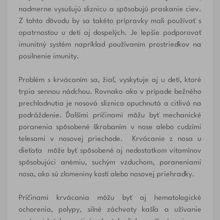
nadmerne vysušujú sliznicu a spôsobujú praskanie ciev.
Z tohto dôvodu by sa takéto prípravky mali používať s
opatrnosťou u detí aj dospelých. Je lepšie podporovať
imunitný systém napríklad používaním
prostriedkov na
posilnenie imunity.
Problém s krvácaním sa, žiaľ, vyskytuje aj u detí, ktoré
trpia sennou nádchou. Rovnako ako v prípade bežného
prechladnutia je nosová sliznica opuchnutá a citlivá na
podráždenie. Ďalšími príčinami môžu byť mechanické
poranenia spôsobené škrabaním v nose alebo cudzími
telesami v nosovej priechode. Krvácanie z nosa u
dieťaťa môže byť spôsobené aj nedostatkom vitamínov
spôsobujúci anémiu, suchým vzduchom, poraneniami
nosa, ako sú zlomeniny kostí alebo nosovej priehradky.
Príčinami krvácania môžu byť aj hematologické
ochorenia, polypy, silné záchvaty kašľa a užívanie