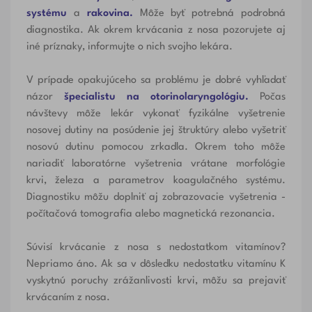
systému
a
rakovina.
Môže byť potrebná podrobná
diagnostika. Ak okrem krvácania z nosa pozorujete aj
iné príznaky, informujte o nich svojho lekára.
V prípade opakujúceho sa problému je dobré vyhľadať
názor
špecialistu na otorinolaryngológiu.
Počas
návštevy môže lekár vykonať fyzikálne vyšetrenie
nosovej dutiny na posúdenie jej štruktúry alebo vyšetriť
nosovú dutinu pomocou zrkadla. Okrem toho môže
nariadiť laboratórne vyšetrenia vrátane morfológie
krvi, železa a parametrov koagulačného systému.
Diagnostiku môžu doplniť aj zobrazovacie vyšetrenia -
počítačová tomografia alebo magnetická rezonancia.
Súvisí krvácanie z nosa s nedostatkom vitamínov?
Nepriamo áno. Ak sa v dôsledku nedostatku vitamínu K
vyskytnú poruchy zrážanlivosti krvi, môžu sa prejaviť
krvácaním z nosa.