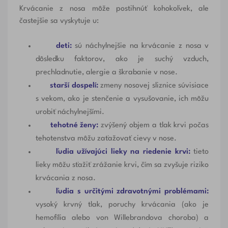
Krvácanie z nosa môže postihnúť kohokoľvek, ale
častejšie sa vyskytuje u:
deti:
sú náchylnejšie na krvácanie z nosa v
dôsledku faktorov, ako je suchý vzduch,
prechladnutie, alergie a škrabanie v nose.
starší dospelí:
zmeny nosovej sliznice súvisiace
s vekom, ako je stenčenie a vysušovanie, ich môžu
urobiť náchylnejšími.
tehotné ženy:
zvýšený objem a tlak krvi počas
tehotenstva môžu zaťažovať cievy v nose.
ľudia užívajúci lieky na riedenie krvi:
tieto
lieky môžu sťažiť zrážanie krvi, čím sa zvyšuje riziko
krvácania z nosa.
ľudia s určitými zdravotnými problémami:
vysoký krvný tlak, poruchy krvácania (ako je
hemofília alebo
von Willebrandova choroba
) a