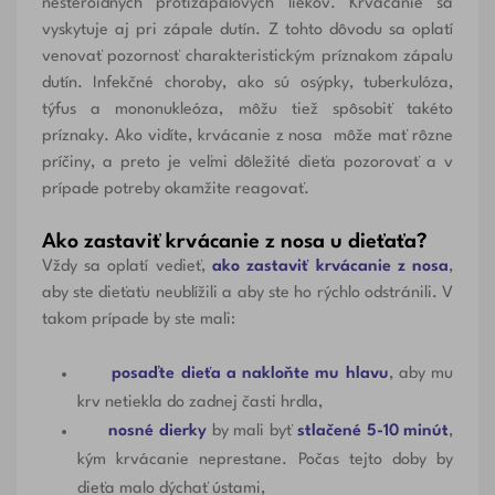
nesteroidných protizápalových liekov. Krvácanie sa
vyskytuje aj pri zápale dutín. Z tohto dôvodu sa oplatí
venovať pozornosť charakteristickým príznakom zápalu
dutín. Infekčné choroby, ako sú osýpky, tuberkulóza,
týfus a mononukleóza, môžu tiež spôsobiť takéto
príznaky. Ako vidíte, krvácanie z nosa môže mať rôzne
príčiny, a preto je veľmi dôležité dieťa pozorovať a v
prípade potreby okamžite reagovať.
Ako zastaviť krvácanie z nosa u dieťaťa?
Vždy sa oplatí vedieť,
ako zastaviť krvácanie z nosa
,
aby ste dieťaťu neublížili a aby ste ho rýchlo odstránili. V
takom prípade by ste mali:
posaďte dieťa a nakloňte mu hlavu
, aby mu
krv netiekla do zadnej časti hrdla,
nosné dierky
by mali byť
stlačené 5-10 minút
,
kým krvácanie neprestane. Počas tejto doby by
dieťa malo dýchať ústami,