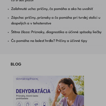
čo si dať pozor
Zaľahnuté ucho: príčiny, čo pomáha a ako ho uvoľniť
Zápcha: príčiny, príznaky a čo pomáha pri tvrdej stolici u
dospelých a v tehotenstve
Štítna žľaza: Príznaky, diagnostika a účinné spôsoby liečby
Čo pomáha na bolesť hrdla? Príčiny a účinné tipy
BLOG