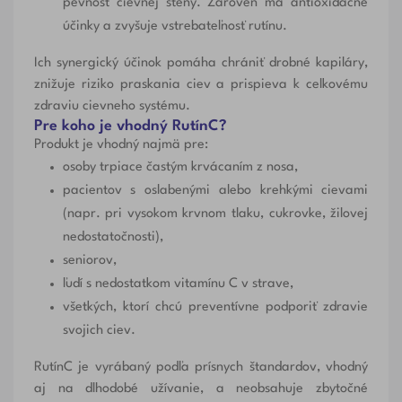
pevnosť cievnej steny. Zároveň má antioxidačné
účinky a zvyšuje vstrebateľnosť rutínu.
Ich synergický účinok pomáha chrániť drobné kapiláry,
znižuje riziko praskania ciev a prispieva k celkovému
zdraviu cievneho systému.
Pre koho je vhodný RutínC?
Produkt je vhodný najmä pre:
osoby trpiace častým krvácaním z nosa,
pacientov s oslabenými alebo krehkými cievami
(napr. pri vysokom krvnom tlaku, cukrovke, žilovej
nedostatočnosti),
seniorov,
ľudí s nedostatkom vitamínu C v strave,
všetkých, ktorí chcú preventívne podporiť zdravie
svojich ciev.
RutínC je vyrábaný podľa prísnych štandardov, vhodný
aj na dlhodobé užívanie, a neobsahuje zbytočné