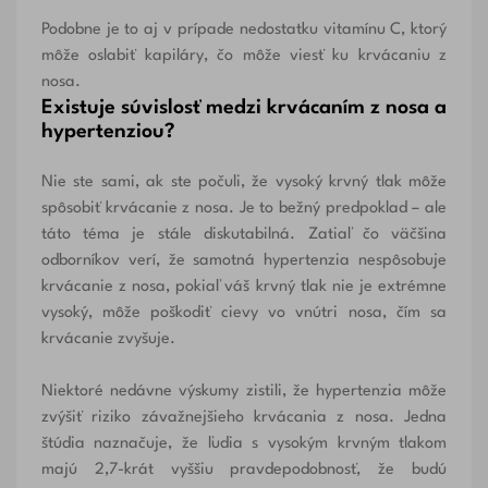
Podobne je to aj v prípade nedostatku vitamínu C, ktorý
môže oslabiť kapiláry, čo môže viesť ku krvácaniu z
nosa.
Existuje súvislosť medzi krvácaním z nosa a
hypertenziou?
Nie ste sami, ak ste počuli, že vysoký krvný tlak môže
spôsobiť krvácanie z nosa. Je to bežný predpoklad – ale
táto téma je stále diskutabilná. Zatiaľ čo väčšina
odborníkov verí, že samotná hypertenzia nespôsobuje
krvácanie z nosa, pokiaľ váš krvný tlak nie je extrémne
vysoký, môže poškodiť cievy vo vnútri nosa, čím sa
krvácanie zvyšuje.
Niektoré nedávne výskumy zistili, že hypertenzia môže
zvýšiť riziko závažnejšieho krvácania z nosa. Jedna
štúdia naznačuje, že ľudia s vysokým krvným tlakom
majú
2,7-krát
vyššiu pravdepodobnosť, že budú