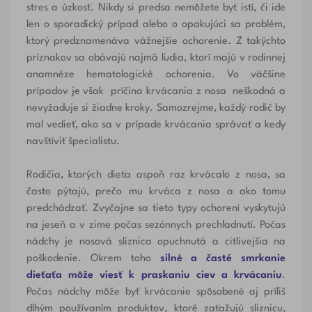
stres a úzkosť. Nikdy si predsa nemôžete byť istí, či ide
len o sporadický prípad alebo o opakujúci sa problém,
ktorý predznamenáva vážnejšie ochorenie. Z takýchto
príznakov sa obávajú najmä ľudia, ktorí majú v rodinnej
anamnéze hematologické ochorenia. Vo väčšine
prípadov je však príčina krvácania z nosa neškodná a
nevyžaduje si žiadne kroky. Samozrejme, každý rodič by
mal vedieť, ako sa v prípade krvácania správať a kedy
navštíviť špecialistu.
Rodičia, ktorých dieťa aspoň raz krvácalo z nosa, sa
často pýtajú, prečo mu krváca z nosa a ako tomu
predchádzať. Zvyčajne sa tieto typy ochorení vyskytujú
na jeseň a v zime počas sezónnych prechladnutí. Počas
nádchy je nosová sliznica opuchnutá a citlivejšia na
poškodenie. Okrem toho
silné a časté smrkanie
dieťaťa môže viesť k praskaniu ciev a krvácaniu
.
Počas
nádchy
môže byť krvácanie spôsobené aj príliš
dlhým používaním produktov, ktoré zaťažujú sliznicu,