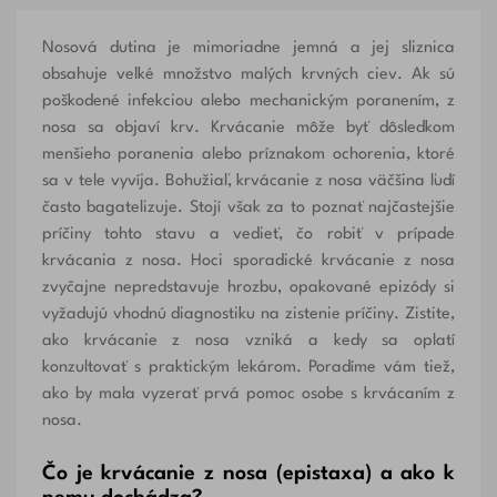
Nosová dutina je mimoriadne jemná a jej sliznica
obsahuje veľké množstvo malých krvných ciev. Ak sú
poškodené infekciou alebo mechanickým poranením, z
nosa sa objaví krv. Krvácanie môže byť dôsledkom
menšieho poranenia alebo príznakom ochorenia, ktoré
sa v tele vyvíja. Bohužiaľ, krvácanie z nosa väčšina ľudí
často bagatelizuje. Stojí však za to poznať najčastejšie
príčiny tohto stavu a vedieť, čo robiť v prípade
krvácania z nosa. Hoci sporadické krvácanie z nosa
zvyčajne nepredstavuje hrozbu, opakované epizódy si
vyžadujú vhodnú diagnostiku na zistenie príčiny. Zistite,
ako krvácanie z nosa vzniká a kedy sa oplatí
konzultovať s praktickým lekárom. Poradíme vám tiež,
ako by mala vyzerať prvá pomoc osobe s krvácaním z
nosa.
Čo je krvácanie z nosa (epistaxa) a ako k