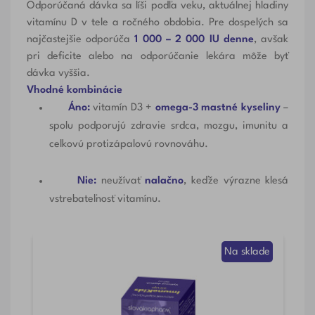
Odporúčaná dávka sa líši podľa veku, aktuálnej hladiny
vitamínu D v tele a ročného obdobia. Pre dospelých sa
najčastejšie odporúča
1 000 – 2 000 IU denne
, avšak
pri deficite alebo na odporúčanie lekára môže byť
dávka vyššia.
Vhodné kombinácie
Áno:
vitamín D3 +
omega-3 mastné kyseliny
–
spolu podporujú zdravie srdca, mozgu, imunitu a
celkovú protizápalovú rovnováhu.
Nie:
neužívať
nalačno
, keďže výrazne klesá
vstrebateľnosť vitamínu.
de
Na sklade