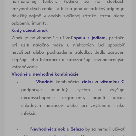
hormonálnej funkcii. Podieľa sa na stovkách
enzymatických reakcií v tele a jeho dostatočný príjem je
dôležitý najmä v období zvýšenej záťaže, stresu alebo
oslabenia imunity.
Kedy užívať zinok
Zinok je najvhodnejšie užívať
spolu s jedlom
, pretože
pri užití nalačno môže u niektorých ľudí spôsobiť
nevoľnosť alebo podráždenie žalúdka. Jedlo zároveň
zlepšuje jeho toleranciu a zabezpečuje rovnomernejšie
vstrebávanie.
Vhodné a nevhodné kombinácie
Vhodné:
kombinácia
zinku a vitamínu C
podporuje imunitný systém a zvyšuje
obranyschopnosť organizmu, najmä počas
chladných mesiacov alebo pri zvýšenom riziku
infekcií.
Nevhodné:
zinok a železo
by sa nemali užívať