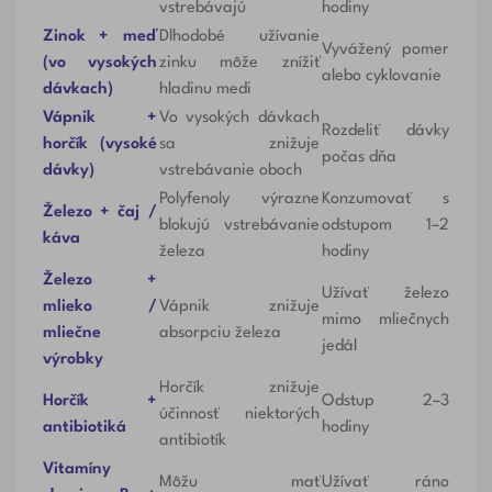
vstrebávajú
hodiny
Zinok + meď
Dlhodobé užívanie
Vyvážený pomer
(vo vysokých
zinku môže znížiť
alebo cyklovanie
dávkach)
hladinu medi
Vápnik +
Vo vysokých dávkach
Rozdeliť dávky
horčík (vysoké
sa znižuje
počas dňa
dávky)
vstrebávanie oboch
Polyfenoly výrazne
Konzumovať s
Železo + čaj /
blokujú vstrebávanie
odstupom 1–2
káva
železa
hodiny
Železo +
Užívať železo
mlieko /
Vápnik znižuje
mimo mliečnych
mliečne
absorpciu železa
jedál
výrobky
Horčík znižuje
Horčík +
Odstup 2–3
účinnosť niektorých
antibiotiká
hodiny
antibiotík
Vitamíny
Môžu mať
Užívať ráno