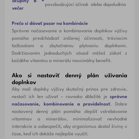
skupiny B +
povzbudzujúci účinok
alebo dopoludnia
večer
Prečo si dávať pozor na kombinácie
Správne načasovanie a kombinovanie doplnkov výživy
pomáha predchádzať zníženej účinnosti, tráviacim
ťažkostiam a zbytočnému plytvaniu doplnkami.
Dodržiavaním jednoduchých zásad môžeš získať z
každého vitamínu a minerálu maximálny benefit.
Ako si nastaviť denný plán užívania
doplnkov
Aby mali doplnky výživy skutočný prínos pre zdravie,
nestačí ich len užívať – rovnako dôležité je
správne
načasovanie, kombinovanie a pravidelnosť
. Dobre
nastavený denný plán pomáha zlepšiť vstrebávanie
vitamínov a minerálov, minimalizovať nevhodné
interakcie a zabezpečiť, aby organizmus dostal živiny v
čase, keď ich dokáže najlepšie využiť.