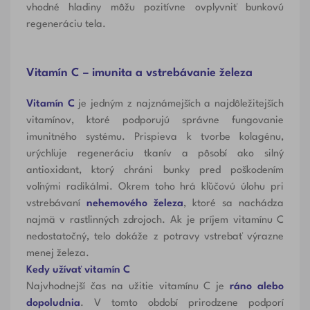
vhodné hladiny môžu pozitívne ovplyvniť bunkovú
regeneráciu tela.
Vitamín C – imunita a vstrebávanie železa
Vitamín C
je jedným z najznámejších a najdôležitejších
vitamínov, ktoré podporujú správne fungovanie
imunitného systému. Prispieva k tvorbe kolagénu,
urýchľuje regeneráciu tkanív a pôsobí ako silný
antioxidant, ktorý chráni bunky pred poškodením
voľnými radikálmi. Okrem toho hrá kľúčovú úlohu pri
vstrebávaní
nehemového železa
, ktoré sa nachádza
najmä v rastlinných zdrojoch. Ak je príjem vitamínu C
nedostatočný, telo dokáže z potravy vstrebať výrazne
menej železa.
Kedy užívať vitamín C
Najvhodnejší čas na užitie vitamínu C je
ráno alebo
dopoludnia
. V tomto období prirodzene podporí