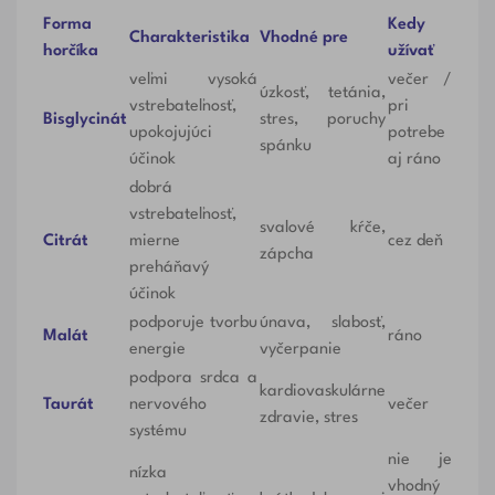
Forma
Kedy
Charakteristika
Vhodné pre
horčíka
užívať
veľmi vysoká
večer /
úzkosť, tetánia,
vstrebateľnosť,
pri
Bisglycinát
stres, poruchy
upokojujúci
potrebe
spánku
účinok
aj ráno
dobrá
vstrebateľnosť,
svalové kŕče,
Citrát
mierne
cez deň
zápcha
preháňavý
účinok
podporuje tvorbu
únava, slabosť,
Malát
ráno
energie
vyčerpanie
podpora srdca a
kardiovaskulárne
Taurát
nervového
večer
zdravie, stres
systému
nie je
nízka
vhodný