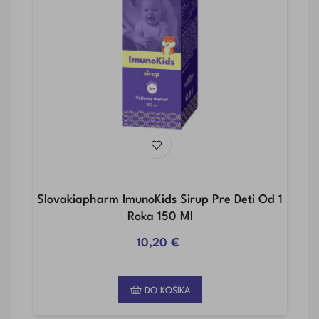
uly
Slovakiapharm ImunoKids Sirup Pre Deti Od 1
Sl
Roka 150 Ml
10,20 €
DO KOŠÍKA