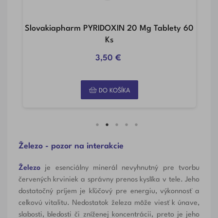
C
Slovakiapharm PYRIDOXIN 20 Mg Tablety 60
Ks
3,50 €
DO KOŠÍKA
Železo - pozor na interakcie
Železo
je esenciálny minerál nevyhnutný pre tvorbu
červených krviniek a správny prenos kyslíka v tele. Jeho
dostatočný príjem je kľúčový pre energiu, výkonnosť a
celkovú vitalitu. Nedostatok železa môže viesť k únave,
slabosti, bledosti či zníženej koncentrácii, preto je jeho