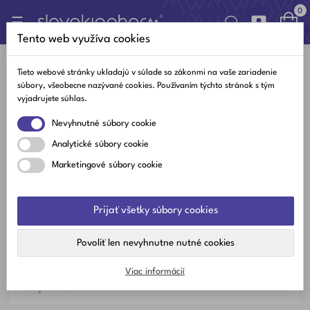
0

Toggle
☰
navigation
Tento web využíva cookies

Tieto webové stránky ukladajú v súlade so zákonmi na vaše zariadenie
súbory, všeobecne nazývané cookies. Používaním týchto stránok s tým
vyjadrujete súhlas.
Najlepšie články
Nevyhnutné súbory cookie
Najnovšie články
Analytické súbory cookie
Obľúbené články
Marketingové súbory cookie
Kategórie
Prijať všetky súbory cookies
Vitamíny a minerály
Povoliť len nevyhnutne nutné cookies
Zdravý žitovný štýl
Viac informácií
Zaujímavosti