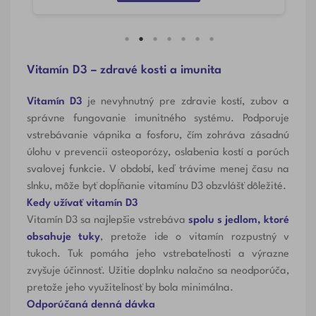
Vitamín D3 – zdravé kosti a imunita
Vitamín D3
je nevyhnutný pre zdravie kostí, zubov a
správne fungovanie imunitného systému. Podporuje
vstrebávanie vápnika a fosforu, čím zohráva zásadnú
úlohu v prevencii osteoporózy, oslabenia kostí a porúch
svalovej funkcie. V období, keď trávime menej času na
slnku, môže byť dopĺňanie vitamínu D3 obzvlášť dôležité.
Kedy užívať vitamín D3
Vitamín D3 sa najlepšie vstrebáva
spolu s jedlom, ktoré
obsahuje tuky
, pretože ide o vitamín rozpustný v
tukoch. Tuk pomáha jeho vstrebateľnosti a výrazne
zvyšuje účinnosť. Užitie doplnku nalačno sa neodporúča,
pretože jeho využiteľnosť by bola minimálna.
Odporúčaná denná dávka