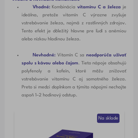
Vhodné:
Kombinácia
vitamínu C a železa
je
ideálna, pretože vitamín C výrazne zvyšuje
vstrebávanie železa, najmä z rastlinných zdrojov.
Tento efekt je dôležitý hlavne pre ľudí s anémiou
alebo nízkou hladinou železa.
Nevhodné:
Vitamín C sa
neodporúča užívať
spolu s kávou alebo čajom
. Tieto nápoje obsahujú
polyfenoly a kofeín, ktoré môžu znižovať
vstrebávanie vitamínu C aj samotného železa.
Preto si medzi doplnkom a týmito nápojmi nechajte
aspoň 1–2 hodinový odstup.
de
Na sklade