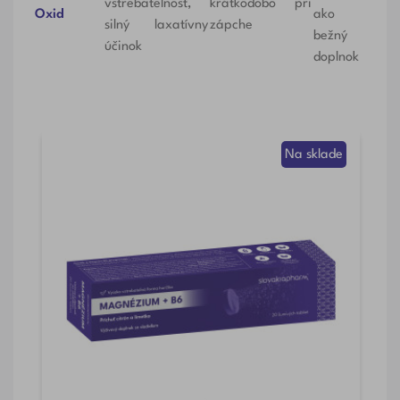
vstrebateľnosť,
krátkodobo pri
Oxid
ako
silný laxatívny
zápche
bežný
účinok
doplnok
de
Na sklade