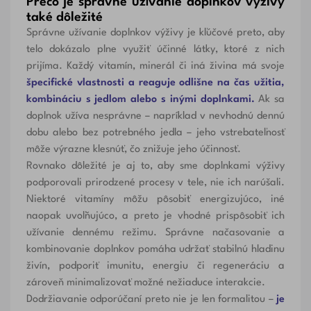
Prečo je správne užívanie doplnkov výživy
také dôležité
Správne užívanie doplnkov výživy je kľúčové preto, aby
telo dokázalo plne využiť účinné látky, ktoré z nich
prijíma. Každý vitamín, minerál či iná živina má svoje
špecifické vlastnosti a reaguje odlišne na čas užitia,
kombináciu s jedlom alebo s inými doplnkami.
Ak sa
doplnok užíva nesprávne – napríklad v nevhodnú dennú
dobu alebo bez potrebného jedla – jeho vstrebateľnosť
môže výrazne klesnúť, čo znižuje jeho účinnosť.
Rovnako dôležité je aj to, aby sme doplnkami výživy
podporovali prirodzené procesy v tele, nie ich narúšali.
Niektoré vitamíny môžu pôsobiť energizujúco, iné
naopak uvoľňujúco, a preto je vhodné prispôsobiť ich
užívanie dennému režimu. Správne načasovanie a
kombinovanie doplnkov pomáha udržať stabilnú hladinu
živín, podporiť imunitu, energiu či regeneráciu a
zároveň minimalizovať možné nežiaduce interakcie.
Dodržiavanie odporúčaní preto nie je len formalitou –
je