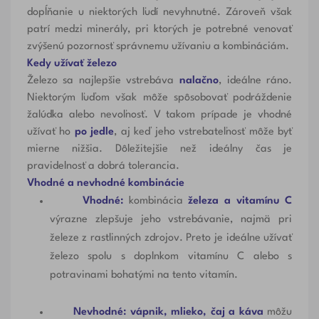
dopĺňanie u niektorých ľudí nevyhnutné. Zároveň však
patrí medzi minerály, pri ktorých je potrebné venovať
zvýšenú pozornosť správnemu užívaniu a kombináciám.
Kedy užívať železo
Železo sa najlepšie vstrebáva
nalačno
, ideálne ráno.
Niektorým ľuďom však môže spôsobovať podráždenie
žalúdka alebo nevoľnosť. V takom prípade je vhodné
užívať ho
po jedle
, aj keď jeho vstrebateľnosť môže byť
mierne nižšia. Dôležitejšie než ideálny čas je
pravidelnosť a dobrá tolerancia.
Vhodné a nevhodné kombinácie
Vhodné:
kombinácia
železa a vitamínu C
výrazne zlepšuje jeho vstrebávanie, najmä pri
železe z rastlinných zdrojov. Preto je ideálne užívať
železo spolu s doplnkom vitamínu C alebo s
potravinami bohatými na tento vitamín.
Nevhodné:
vápnik, mlieko, čaj a káva
môžu