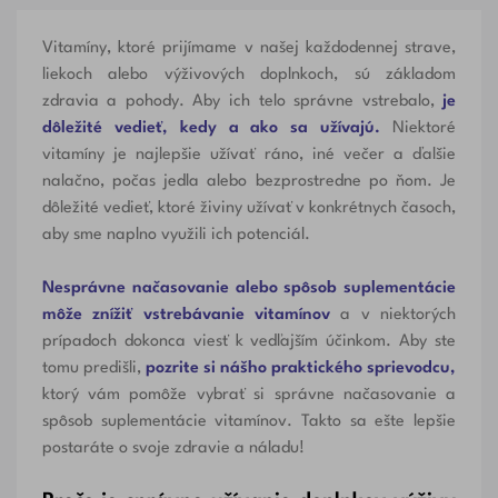
Vitamíny, ktoré prijímame v našej každodennej strave,
liekoch alebo výživových doplnkoch, sú základom
zdravia a pohody. Aby ich telo správne vstrebalo,
je
dôležité vedieť, kedy a ako sa užívajú.
Niektoré
vitamíny je najlepšie užívať ráno, iné večer a ďalšie
nalačno, počas jedla alebo bezprostredne po ňom. Je
dôležité vedieť, ktoré živiny užívať v konkrétnych časoch,
aby sme naplno využili ich potenciál.
Nesprávne načasovanie alebo spôsob suplementácie
môže znížiť vstrebávanie vitamínov
a v niektorých
prípadoch dokonca viesť k vedľajším účinkom. Aby ste
tomu predišli,
pozrite si nášho praktického sprievodcu,
ktorý vám pomôže vybrať si správne načasovanie a
spôsob suplementácie vitamínov. Takto sa ešte lepšie
postaráte o svoje zdravie a náladu!