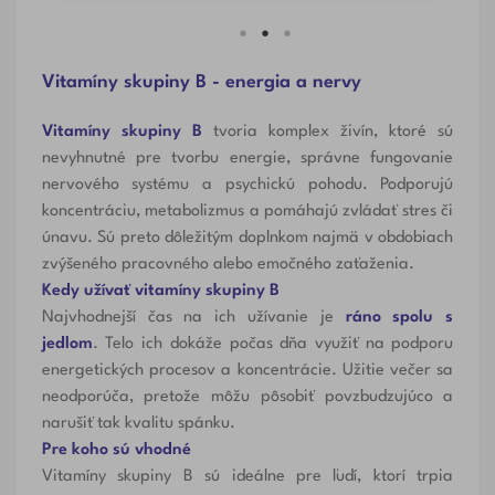
Vitamíny skupiny B - energia a nervy
Vitamíny skupiny B
tvoria komplex živín, ktoré sú
nevyhnutné pre tvorbu energie, správne fungovanie
nervového systému a psychickú pohodu. Podporujú
koncentráciu, metabolizmus a pomáhajú zvládať stres či
únavu. Sú preto dôležitým doplnkom najmä v obdobiach
zvýšeného pracovného alebo emočného zaťaženia.
Kedy užívať vitamíny skupiny B
Najvhodnejší čas na ich užívanie je
ráno spolu s
jedlom
. Telo ich dokáže počas dňa využiť na podporu
energetických procesov a koncentrácie. Užitie večer sa
neodporúča, pretože môžu pôsobiť povzbudzujúco a
narušiť tak kvalitu spánku.
Pre koho sú vhodné
Vitamíny skupiny B sú ideálne pre ľudí, ktorí trpia