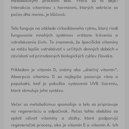
metabolickými procesmi tela. Prečo sa to deje?
Interakcia vitamínov s hormónmi, ktorých sekrécie sa
počas dňa menia, je kľúčová.
Telo funguje na základe cirkadiánneho rytmu, ktorý riadi
fungovanie mnohých systémov vrátane trávenia a
vstrebávania živín. To znamená, že špecifické vitamíny
sa môžu lepšie vstrebávať v určitých denných dobách v
závislosti od prirodzených biologických cyklov človeka.
Príkladom je vitamín D, známy ako „slnečný vitamín“.
Absorpcia vitamínu D sa najlepšie pozoruje ráno a
popoludní, keď je pokožka vystavená UVB žiareniu,
ktoré stimuluje jeho syntézu.
Večer sa metabolizmus spomaľuje a telo sa pripravuje
na regeneráciu a odpočinok. Počas tohto obdobia sa
oplatí užívať vitamíny a zložky, ktoré podporujú
regeneračné procesy, ako je vitamín E a vitamín A. Ich