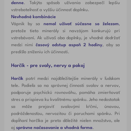
denne
. Takýto spôsob užívania zabezpečí lepšiu
vstrebateľnosť a vyššiu účinnosť doplnku.
Nevhodné kombinácie
Vápnik by sa
nemal užívať súčasne so železom
,
pretože tieto minerály si navzájom konkurujú pri
vstrebávaní. Ak užívaš oba doplnky, je vhodné dodržať
medzi nimi
časový odstup aspoň 2 hodiny
, aby sa
predišlo zníženiu ich účinnosti.
Horčík - pre svaly, nervy a pokoj
Horčík
patrí medzi najdôležitejšie minerály v ľudskom
tele. Podieľa sa na správnej činnosti svalov a nervov,
podporuje psychickú rovnováhu, pomáha zmierňovať
stres a prispieva ku kvalitnému spánku. Jeho nedostatok
sa môže prejaviť svalovými kŕčmi, únavou,
podráždenosťou, nervozitou či poruchami spánku. Pri
dopĺňaní horčíka je preto dôležité nielen množstvo, ale
aj
správne načasovanie a vhodná forma
.