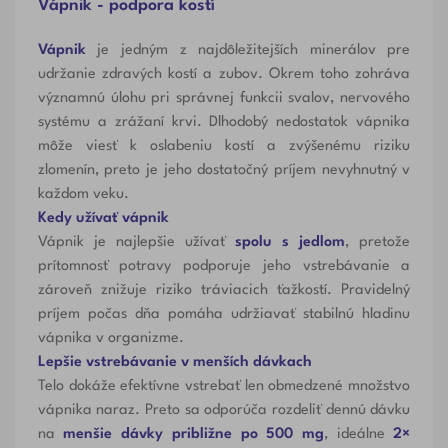
Vápnik - podpora kostí
Vápnik
je jedným z najdôležitejších minerálov pre
udržanie zdravých kostí a zubov. Okrem toho zohráva
významnú úlohu pri správnej funkcii svalov, nervového
systému a zrážaní krvi. Dlhodobý nedostatok vápnika
môže viesť k oslabeniu kostí a zvýšenému riziku
zlomenín, preto je jeho dostatočný príjem nevyhnutný v
každom veku.
Kedy užívať vápnik
Vápnik je najlepšie užívať
spolu s jedlom
, pretože
prítomnosť potravy podporuje jeho vstrebávanie a
zároveň znižuje riziko tráviacich ťažkostí. Pravidelný
príjem počas dňa pomáha udržiavať stabilnú hladinu
vápnika v organizme.
Lepšie vstrebávanie v menších dávkach
Telo dokáže efektívne vstrebať len obmedzené množstvo
vápnika naraz. Preto sa odporúča rozdeliť dennú dávku
na
menšie dávky približne po 500 mg
, ideálne
2×