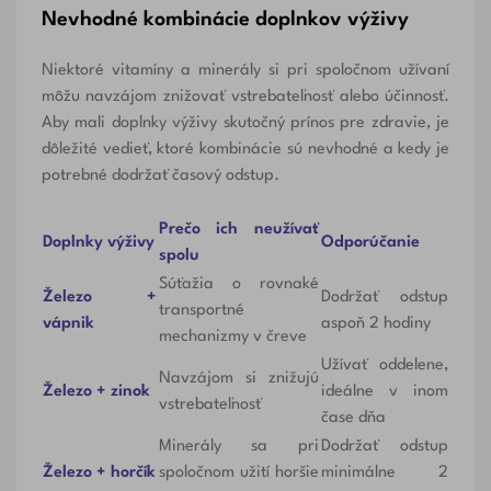
Nevhodné kombinácie doplnkov výživy
Niektoré vitamíny a minerály si pri spoločnom užívaní
môžu navzájom znižovať vstrebateľnosť alebo účinnosť.
Aby mali doplnky výživy skutočný prínos pre zdravie, je
dôležité vedieť, ktoré kombinácie sú nevhodné a kedy je
potrebné dodržať časový odstup.
Prečo ich neužívať
Doplnky výživy
Odporúčanie
spolu
Súťažia o rovnaké
Železo +
Dodržať odstup
transportné
vápnik
aspoň 2 hodiny
mechanizmy v čreve
Užívať oddelene,
Navzájom si znižujú
Železo + zinok
ideálne v inom
vstrebateľnosť
čase dňa
Minerály sa pri
Dodržať odstup
Železo + horčík
spoločnom užití horšie
minimálne 2