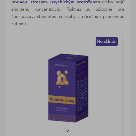
únavou, stresom, psychickým preťažením
alebo majú
zhoršenú koncentráciu. Taktiež sú užitočné pre
športovcov, študentov či osoby s náročnou pracovnou
rutinou.
de
Na sklade