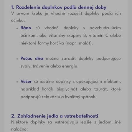
1. Rozdelenie doplnkov podľa dennej doby
V prvom kroku je vhodné rozdeliť doplnky podľa ich
účinku:
Ráno
sú vhodné doplnky s povzbudzujúcim
účinkom, ako vitamíny skupiny B, vitamín C alebo
niektoré formy horčíka (napr. malát).
Počas dňa
možno zaradiť doplnky podporujúce
svaly, trávenie alebo energiu.
Večer
sú ideálne doplnky s upokojujúcim efektom,
napríklad horčík bisglycinát alebo taurát, ktoré
podporujú relaxáciu a kvalitný spánok.
2. Zohľadnenie jedla a vstrebateľnosti
Niektoré doplnky sa vstrebávajú lepšie s jedlom, iné
nalačno: