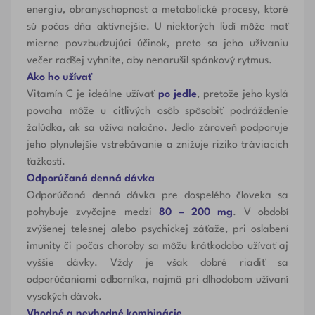
energiu, obranyschopnosť a metabolické procesy, ktoré
sú počas dňa aktívnejšie. U niektorých ľudí môže mať
mierne povzbudzujúci účinok, preto sa jeho užívaniu
večer radšej vyhnite, aby nenarušil spánkový rytmus.
Ako ho užívať
Vitamín C je ideálne užívať
po jedle
, pretože jeho kyslá
povaha môže u citlivých osôb spôsobiť podráždenie
žalúdka, ak sa užíva nalačno. Jedlo zároveň podporuje
jeho plynulejšie vstrebávanie a znižuje riziko tráviacich
ťažkostí.
Odporúčaná denná dávka
Odporúčaná denná dávka pre dospelého človeka sa
pohybuje zvyčajne medzi
80 – 200 mg
. V období
zvýšenej telesnej alebo psychickej záťaže, pri oslabení
imunity či počas choroby sa môžu krátkodobo užívať aj
vyššie dávky. Vždy je však dobré riadiť sa
odporúčaniami odborníka, najmä pri dlhodobom užívaní
vysokých dávok.
Vhodné a nevhodné kombinácie