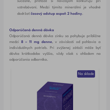
súčasne, pretože si navzájom konkurujú pri
vstrebávaní. Medzi týmito minerálmi je vhodné
dodržať
časový odstup aspoň 2 hodiny
.
Odporúčaná denná dávka
Odporúčaná denná dávka zinku sa pohybuje približne
medzi
8 – 11 mg denne
, v závislosti od pohlavia a
individuálnych potrieb. Pri zvýšenej záťaži môže byť
dávka krátkodobo vyššia, vždy však s ohľadom na
odporúčania odborníka.
Na sklade