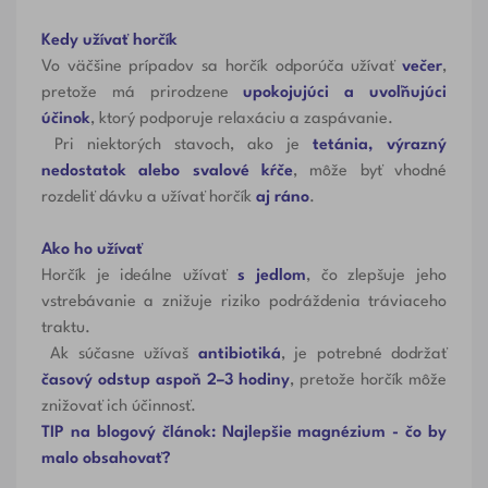
Kedy užívať horčík
Vo väčšine prípadov sa horčík odporúča užívať
večer
,
pretože má prirodzene
upokojujúci a uvoľňujúci
účinok
, ktorý podporuje relaxáciu a zaspávanie.
Pri niektorých stavoch, ako je
tetánia, výrazný
nedostatok alebo svalové kŕče
, môže byť vhodné
rozdeliť dávku a užívať horčík
aj ráno
.
Ako ho užívať
Horčík je ideálne užívať
s jedlom
, čo zlepšuje jeho
vstrebávanie a znižuje riziko podráždenia tráviaceho
traktu.
Ak súčasne užívaš
antibiotiká
, je potrebné dodržať
časový odstup aspoň 2–3 hodiny
, pretože horčík môže
znižovať ich účinnosť.
TIP na blogový článok:
Najlepšie magnézium - čo by
malo obsahovať?