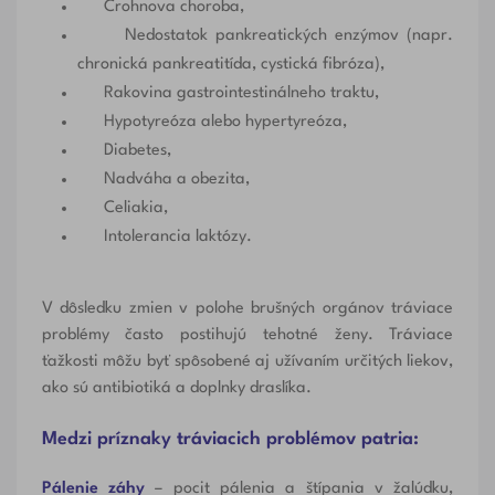
Crohnova choroba
,
Nedostatok pankreatických enzýmov (napr.
chronická pankreatitída, cystická fibróza),
Rakovina gastrointestinálneho traktu,
Hypotyreóza alebo hypertyreóza,
Diabetes,
Nadváha a obezita,
Celiakia,
Intolerancia laktózy.
V dôsledku zmien v polohe brušných orgánov tráviace
problémy často postihujú tehotné ženy. Tráviace
ťažkosti môžu byť spôsobené aj užívaním určitých liekov,
ako sú antibiotiká a doplnky draslíka.
Medzi príznaky tráviacich problémov patria:
Pálenie záhy
– pocit pálenia a štípania v žalúdku,