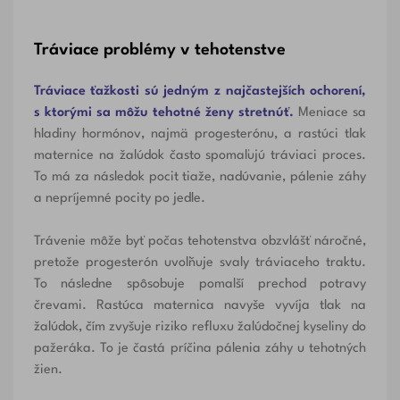
Tráviace problémy v tehotenstve
Tráviace ťažkosti sú jedným z najčastejších ochorení,
s ktorými sa môžu tehotné ženy stretnúť.
Meniace sa
hladiny hormónov, najmä progesterónu, a rastúci tlak
maternice na žalúdok často spomaľujú tráviaci proces.
To má za následok pocit tiaže, nadúvanie, pálenie záhy
a nepríjemné pocity po jedle.
Trávenie môže byť počas tehotenstva obzvlášť náročné,
pretože progesterón uvoľňuje svaly tráviaceho traktu.
To následne spôsobuje pomalší prechod potravy
črevami. Rastúca maternica navyše vyvíja tlak na
žalúdok, čím zvyšuje riziko refluxu žalúdočnej kyseliny do
pažeráka. To je častá príčina pálenia záhy u tehotných
žien.