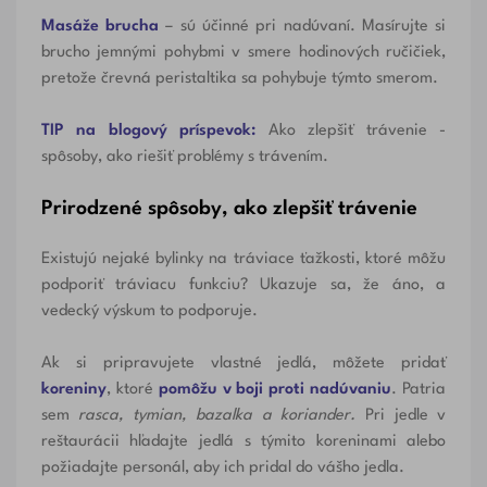
Masáže brucha
– sú účinné pri nadúvaní. Masírujte si
brucho jemnými pohybmi v smere hodinových ručičiek,
pretože črevná peristaltika sa pohybuje týmto smerom.
TIP na blogový príspevok:
Ako zlepšiť trávenie -
spôsoby, ako riešiť problémy s trávením.
Prirodzené spôsoby, ako zlepšiť trávenie
Existujú nejaké bylinky na tráviace ťažkosti, ktoré môžu
podporiť tráviacu funkciu? Ukazuje sa, že áno, a
vedecký výskum to podporuje.
Ak si pripravujete vlastné jedlá, môžete pridať
koreniny
, ktoré
pomôžu v boji proti nadúvaniu
. Patria
sem
rasca, tymian, bazalka a koriander.
Pri jedle v
reštaurácii hľadajte jedlá s týmito koreninami alebo
požiadajte personál, aby ich pridal do vášho jedla.