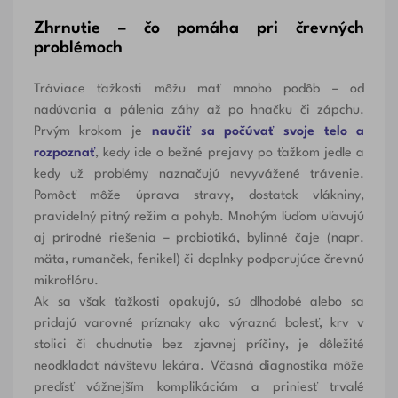
Zhrnutie – čo pomáha pri črevných
problémoch
Tráviace ťažkosti môžu mať mnoho podôb – od
nadúvania a pálenia záhy až po hnačku či zápchu.
Prvým krokom je
naučiť sa počúvať svoje telo a
rozpoznať
, kedy ide o bežné prejavy po ťažkom jedle a
kedy už problémy naznačujú nevyvážené trávenie.
Pomôcť môže úprava stravy, dostatok vlákniny,
pravidelný pitný režim a pohyb. Mnohým ľuďom uľavujú
aj prírodné riešenia – probiotiká, bylinné čaje (napr.
mäta, rumanček, fenikel) či doplnky podporujúce črevnú
mikroflóru.
Ak sa však ťažkosti opakujú, sú dlhodobé alebo sa
pridajú varovné príznaky ako výrazná bolesť, krv v
stolici či chudnutie bez zjavnej príčiny, je dôležité
neodkladať návštevu lekára. Včasná diagnostika môže
predísť vážnejším komplikáciám a priniesť trvalé