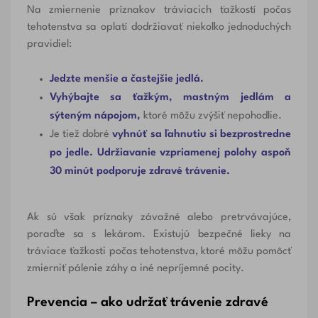
Na zmiernenie príznakov tráviacich ťažkostí počas
tehotenstva sa oplatí dodržiavať niekoľko jednoduchých
pravidiel:
Jedzte menšie a častejšie jedlá.
Vyhýbajte sa ťažkým, mastným jedlám a
sýteným nápojom,
ktoré môžu zvýšiť nepohodlie.
Je tiež dobré
vyhnúť sa ľahnutiu si bezprostredne
po jedle. Udržiavanie vzpriamenej polohy aspoň
30 minút podporuje zdravé trávenie.
Ak sú však príznaky závažné alebo pretrvávajúce,
poraďte sa s lekárom. Existujú bezpečné lieky na
tráviace ťažkosti počas tehotenstva, ktoré môžu pomôcť
zmierniť pálenie záhy a iné nepríjemné pocity.
Prevencia – ako udržať trávenie zdravé