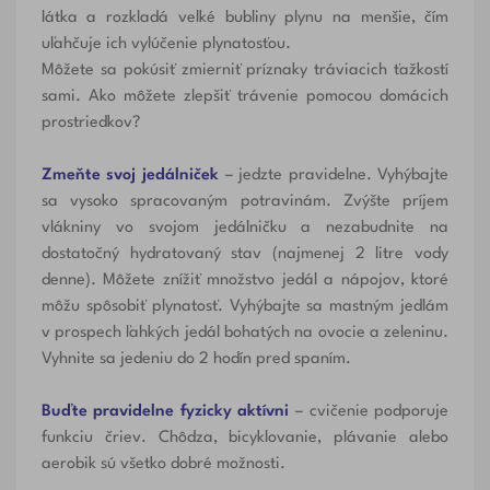
látka a rozkladá veľké bubliny plynu na menšie, čím
uľahčuje ich vylúčenie plynatosťou.
Môžete sa pokúsiť zmierniť príznaky tráviacich ťažkostí
sami. Ako môžete zlepšiť trávenie pomocou domácich
prostriedkov?
Zmeňte svoj jedálniček
– jedzte pravidelne. Vyhýbajte
sa vysoko spracovaným potravinám. Zvýšte príjem
vlákniny vo svojom jedálničku a nezabudnite na
dostatočný hydratovaný stav (najmenej 2 litre vody
denne). Môžete znížiť množstvo jedál a nápojov, ktoré
môžu spôsobiť plynatosť. Vyhýbajte sa mastným jedlám
v prospech ľahkých jedál bohatých na ovocie a zeleninu.
Vyhnite sa jedeniu do 2 hodín pred spaním.
Buďte pravidelne fyzicky aktívni
– cvičenie podporuje
funkciu čriev. Chôdza, bicyklovanie, plávanie alebo
aerobik sú všetko dobré možnosti.