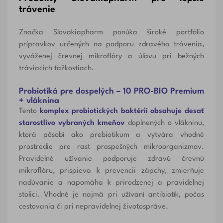
trávenie
Značka Slovakiapharm ponúka
široké portfólio
prípravkov určených na podporu zdravého trávenia
,
vyváženej črevnej mikroflóry a úľavu pri bežných
tráviacich ťažkostiach.
Probiotiká pre dospelých – 10 PRO-BIO Premium
+ vláknina
Tento
komplex probiotických baktérií obsahuje desať
starostlivo vybraných kmeňov
doplnených o vlákninu,
ktorá pôsobí ako prebiotikum a vytvára vhodné
prostredie pre rast prospešných mikroorganizmov.
Pravidelné užívanie podporuje zdravú črevnú
mikroflóru, prispieva k prevencii zápchy, zmierňuje
nadúvanie a napomáha k prirodzenej a pravidelnej
stolici. Vhodné je najmä pri užívaní antibiotík, počas
cestovania či pri nepravidelnej životospráve.