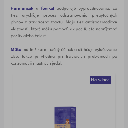
Harmanček
a
fenikel
podporujú vyprázdňovanie, čo
tiež urýchľuje proces odstraňovania prebytočných
plynov z tráviaceho traktu. Majú tiež antispazmodické
vlastnosti, ktoré môžu pomôcť, ak pociťujete nepríjemné
pocity alebo bolesť.
Mäta
má tiež karminačný účinok a uľahčuje vylučovanie
žlče, takže je vhodná pri tráviacich problémoch po
konzumácii mastných jedál.
de
Na sklade