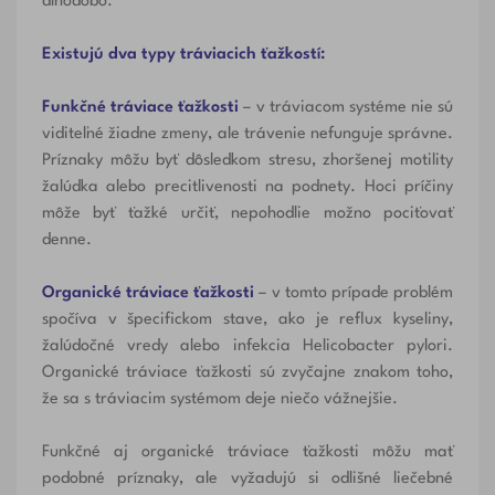
dlhodobo.
Existujú dva typy tráviacich ťažkostí:
Funkčné tráviace ťažkosti
– v tráviacom systéme nie sú
viditeľné žiadne zmeny, ale trávenie nefunguje správne.
Príznaky môžu byť dôsledkom stresu, zhoršenej motility
žalúdka alebo precitlivenosti na podnety. Hoci príčiny
môže byť ťažké určiť, nepohodlie možno pociťovať
denne.
Organické tráviace ťažkosti
– v tomto prípade problém
spočíva v špecifickom stave, ako je reflux kyseliny,
žalúdočné vredy alebo infekcia Helicobacter pylori.
Organické tráviace ťažkosti sú zvyčajne znakom toho,
že sa s tráviacim systémom deje niečo vážnejšie.
Funkčné aj organické tráviace ťažkosti môžu mať
podobné príznaky, ale vyžadujú si odlišné liečebné