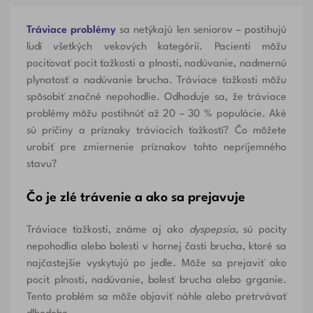
Tráviace problémy
sa netýkajú len seniorov – postihujú
ľudí všetkých vekových kategórií. Pacienti môžu
pociťovať pocit ťažkosti a plnosti, nadúvanie, nadmernú
plynatosť a nadúvanie brucha. Tráviace ťažkosti môžu
spôsobiť značné nepohodlie. Odhaduje sa, že tráviace
problémy môžu postihnúť až 20 – 30 % populácie. Aké
sú príčiny a príznaky tráviacich ťažkostí? Čo môžete
urobiť pre zmiernenie príznakov tohto nepríjemného
stavu?
Čo je zlé trávenie a ako sa prejavuje
Tráviace ťažkosti, známe aj ako
dyspepsia
, sú pocity
nepohodlia alebo bolesti v hornej časti brucha, ktoré sa
najčastejšie vyskytujú po jedle. Môže sa prejaviť ako
pocit plnosti, nadúvanie, bolesť brucha alebo grganie.
Tento problém sa môže objaviť náhle alebo pretrvávať