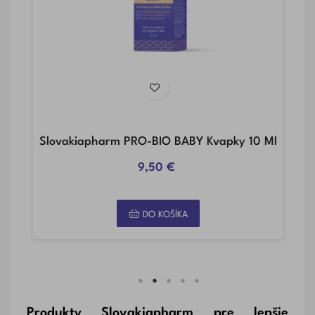
+
Slovakiapharm PRO-BIO BABY Kvapky 10 Ml
S
9,50 €
DO KOŠÍKA
Produkty Slovakiapharm pre lepšie