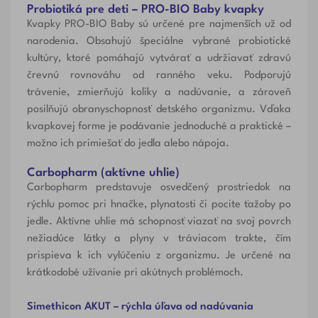
Probiotiká pre deti – PRO-BIO Baby kvapky
Kvapky PRO-BIO Baby
sú určené pre najmenších už od
narodenia. Obsahujú špeciálne vybrané probiotické
kultúry, ktoré pomáhajú vytvárať a udržiavať zdravú
črevnú rovnováhu od ranného veku. Podporujú
trávenie, zmierňujú koliky a nadúvanie, a zároveň
posilňujú obranyschopnosť detského organizmu. Vďaka
kvapkovej forme je podávanie jednoduché a praktické –
možno ich primiešať do jedla alebo nápoja.
Carbopharm (aktívne uhlie)
Carbopharm
predstavuje osvedčený prostriedok na
rýchlu pomoc pri hnačke, plynatosti či pocite ťažoby po
jedle. Aktívne uhlie má schopnosť viazať na svoj povrch
nežiadúce látky a plyny v tráviacom trakte, čím
prispieva k ich vylúčeniu z organizmu. Je určené na
krátkodobé užívanie pri akútnych problémoch.
Simethicon AKUT – rýchla úľava od nadúvania