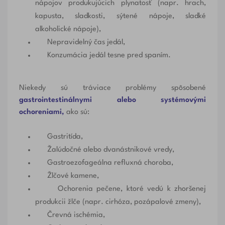
nápojov produkujúcich plynatosť (napr. hrach,
kapusta, sladkosti, sýtené nápoje, sladké
alkoholické nápoje),
Nepravidelný čas jedál,
Konzumácia jedál tesne pred spaním.
Niekedy sú tráviace problémy spôsobené
gastrointestinálnymi alebo systémovými
ochoreniami,
ako sú:
Gastritída,
Žalúdočné alebo dvanástnikové vredy,
Gastroezofageálna refluxná choroba,
Žlčové kamene,
Ochorenia pečene
, ktoré vedú k zhoršenej
produkcii žlče (napr. cirhóza, pozápalové zmeny),
Črevná ischémia,