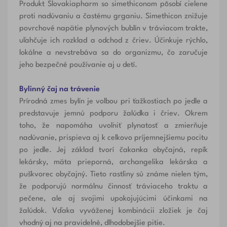
Produkt Slovakiapharm so simethiconom
pôsobí cielene
proti nadúvaniu a častému grganiu. Simethicon znižuje
povrchové napätie plynových bublín v tráviacom trakte,
uľahčuje ich rozklad a odchod z čriev. Účinkuje rýchlo,
lokálne a nevstrebáva sa do organizmu, čo zaručuje
jeho bezpečné používanie aj u detí.
Bylinný čaj na trávenie
Prírodná zmes bylín
je voľbou pri ťažkostiach po jedle a
predstavuje jemnú podporu žalúdka i čriev. Okrem
toho, že napomáha uvoľniť plynatosť a zmierňuje
nadúvanie, prispieva aj k celkovo príjemnejšiemu pocitu
po jedle. Jej základ tvorí čakanka obyčajná, repík
lekársky, mäta prieporná, archangelika lekárska a
puškvorec obyčajný. Tieto rastliny sú známe nielen tým,
že podporujú normálnu činnosť tráviaceho traktu a
pečene, ale aj svojimi upokojujúcimi účinkami na
žalúdok. Vďaka vyváženej kombinácii zložiek je čaj
vhodný aj na pravidelné, dlhodobejšie pitie.