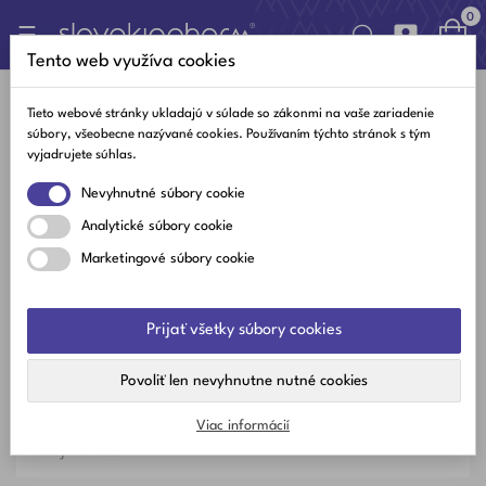
0

Toggle
☰
navigation
Tento web využíva cookies

Tieto webové stránky ukladajú v súlade so zákonmi na vaše zariadenie
súbory, všeobecne nazývané cookies. Používaním týchto stránok s tým
vyjadrujete súhlas.
Najlepšie články
Nevyhnutné súbory cookie
Najnovšie články
Analytické súbory cookie
Obľúbené články
Marketingové súbory cookie
Kategórie
Prijať všetky súbory cookies
Vitamíny a minerály
Povoliť len nevyhnutne nutné cookies
Zdravý žitovný štýl
Viac informácií
Zaujímavosti