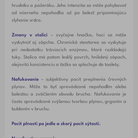
hrudníku a pažeráku. Jeho intenzita sa môže pohybovať
od mierneho nepohodlia až po bolesť pripomínajúcu
zlyhanie srdca.
Zmeny v stolici
– zvyčajne hnačka, hoci sa môže
vyskytnúť aj zápcha. Chronická steatorea sa vyskytuje
pri nedostatku tráviacich enzýmov, ktoré rozkladajú
tuky. Stolica má potom lesklý povrch, hnilobný zápach,
olejovitú konzistenciu a ťažko sa splachuje do toalety.
Nafukovanie
– subjektívny pocit preplnenia črevných
plynov. Môže to byť sprevádzané nepohodlím alebo
bolesťou a zväčšením obvodu brucha. Nafukovanie je
často sprevádzané zvýšenou tvorbou plynov, grganím a
bublaním v bruchu.
Pocit plnosti po jedle a skorý pocit sýtosti.