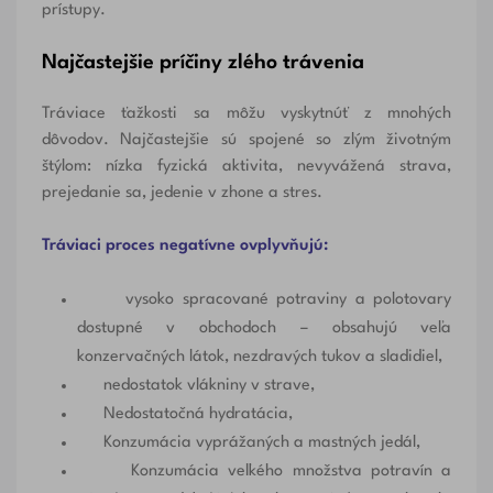
prístupy.
Najčastejšie príčiny zlého trávenia
Tráviace ťažkosti sa môžu vyskytnúť z mnohých
dôvodov. Najčastejšie sú spojené so zlým životným
štýlom: nízka fyzická aktivita, nevyvážená strava,
prejedanie sa, jedenie v zhone a stres.
Tráviaci proces negatívne ovplyvňujú:
vysoko spracované potraviny a polotovary
dostupné v obchodoch – obsahujú veľa
konzervačných látok, nezdravých tukov a sladidiel,
nedostatok vlákniny v strave,
Nedostatočná hydratácia,
Konzumácia vyprážaných a mastných jedál,
Konzumácia veľkého množstva potravín a