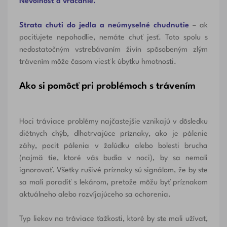
Nevoľnosť a vracanie.
Strata chuti do jedla a neúmyselné chudnutie
– ak
pociťujete nepohodlie, nemáte chuť jesť. Toto spolu s
nedostatočným vstrebávaním živín spôsobeným zlým
trávením môže časom viesť k úbytku hmotnosti.
Ako si pomôcť pri problémoch s trávením
Hoci tráviace problémy najčastejšie vznikajú v dôsledku
diétnych chýb, dlhotrvajúce príznaky, ako je pálenie
záhy, pocit pálenia v žalúdku alebo bolesti brucha
(najmä tie, ktoré vás budia v noci), by sa nemali
ignorovať. Všetky rušivé príznaky sú signálom, že by ste
sa mali poradiť s lekárom, pretože môžu byť príznakom
aktuálneho alebo rozvíjajúceho sa ochorenia.
Typ liekov na tráviace ťažkosti, ktoré by ste mali užívať,