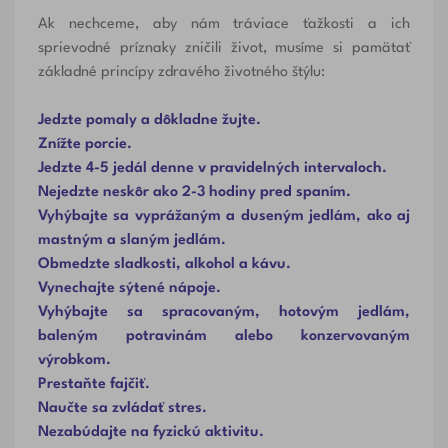
Ak nechceme, aby nám tráviace ťažkosti a ich
sprievodné príznaky zničili život, musíme si pamätať
základné princípy zdravého životného štýlu:
Jedzte pomaly a dôkladne žujte.
Znížte porcie.
Jedzte 4-5 jedál denne v pravidelných intervaloch.
Nejedzte neskôr ako 2-3 hodiny pred spaním.
Vyhýbajte sa vyprážaným a duseným jedlám, ako aj
mastným a slaným jedlám.
Obmedzte sladkosti, alkohol a kávu.
Vynechajte sýtené nápoje.
Vyhýbajte sa spracovaným, hotovým jedlám,
baleným potravinám alebo konzervovaným
výrobkom.
Prestaňte fajčiť.
Naučte sa zvládať stres.
Nezabúdajte na fyzickú aktivitu.