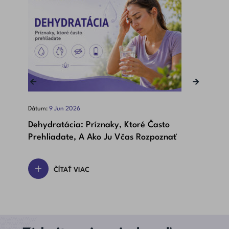
‹
›
Dátum:
9
Jun
2026
Dát
Dehydratácia: Príznaky, Ktoré Často
Bet
Prehliadate, A Ako Ju Včas Rozpoznať
Dôl
ČÍTAŤ VIAC