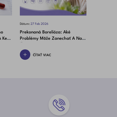
Dátum:
27
Feb
2026
Dátum:
10
Feb
2
ho
Prekonaná Borelióza: Aké
Zaľahnuté U
A Kedy
Problémy Môže Zanechať A Na
Pomáha A A
Čo Si Dať Pozor
ČÍTAŤ VIAC
ČÍTAŤ