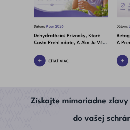
Dátum:
9
Jun
2026
Dátum:
Dehydratácia: Príznaky, Ktoré
Betag
Často Prehliadate, A Ako Ju Včas
A Preč
Rozpoznať
(aj U 
ČÍTAŤ VIAC
Získajte mimoriadne zľavy
do vašej schrá