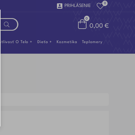
0

PRIHLÁSENIE
0
0,00 €
stlivosť O Telo
Dieťa
Kozmetika
Teplomery