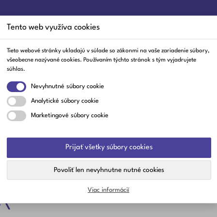
Tento web využíva cookies
Tieto webové stránky ukladajú v súlade so zákonmi na vaše zariadenie súbory,
všeobecne nazývané cookies. Používaním týchto stránok s tým vyjadrujete
ĺby A Svaly
Trávenie
Srdce A Cievy
Nos A Hrdlo
Čaje
Staro
súhlas.
Nevyhnutné súbory cookie
Analytické súbory cookie
Marketingové súbory cookie
Prijať všetky súbory cookies
Povoliť len nevyhnutne nutné cookies
Pošli žiadosť
Viac informácií