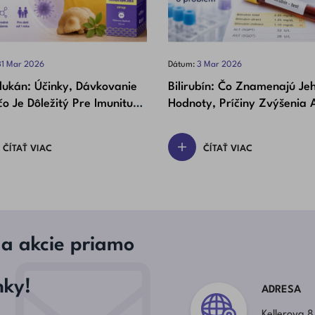
31
Mar
2026
Dátum:
3
Mar
2026
lukán: Účinky, Dávkovanie
Bilirubín: Čo Znamenajú Je
o Je Dôležitý Pre Imunitu
Hodnoty, Príčiny Zvýšenia 
Detí)
Ide O Problém
ČÍTAŤ VIAC
ČÍTAŤ VIAC
 a akcie priamo
nky!
ADRESA
Kellerova 8